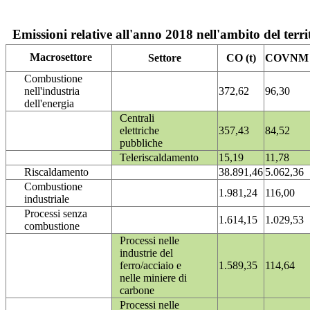
Emissioni relative all'anno 2018 nell'ambito del terri
Macrosettore
Settore
CO (t)
COVNM (
Combustione
nell'industria
372,62
96,30
dell'energia
Centrali
elettriche
357,43
84,52
pubbliche
Teleriscaldamento
15,19
11,78
Riscaldamento
38.891,46
5.062,36
Combustione
1.981,24
116,00
industriale
Processi senza
1.614,15
1.029,53
combustione
Processi nelle
industrie del
ferro/acciaio e
1.589,35
114,64
nelle miniere di
carbone
Processi nelle