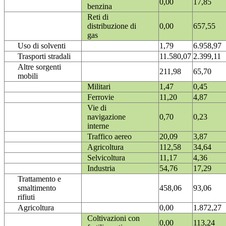
0,00
17,85
benzina
Reti di
distribuzione di
0,00
657,55
gas
Uso di solventi
1,79
6.958,97
Trasporti stradali
11.580,07
2.399,11
Altre sorgenti
211,98
65,70
mobili
Militari
1,47
0,45
Ferrovie
11,20
4,87
Vie di
navigazione
0,70
0,23
interne
Traffico aereo
20,09
3,87
Agricoltura
112,58
34,64
Selvicoltura
11,17
4,36
Industria
54,76
17,29
Trattamento e
smaltimento
458,06
93,06
rifiuti
Agricoltura
0,00
1.872,27
Coltivazioni con
0,00
113,24