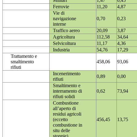
Militari
1,47
0,45
Ferrovie
11,20
4,87
Vie di
navigazione
0,70
0,23
interne
Traffico aereo
20,09
3,87
Agricoltura
112,58
34,64
Selvicoltura
11,17
4,36
Industria
54,76
17,29
Trattamento e
smaltimento
458,06
93,06
rifiuti
Incenerimento
0,89
0,00
rifiuti
Smaltimento e
interramento di
0,62
73,94
rifiuti solidi
Combustione
all’aperto di
residui agricoli
(eccetto
456,45
13,75
combustione in
situ delle
stoppie)