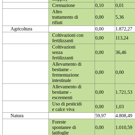
Cremazione
0,10
0,01
Altro
trattamento di
0,00
5,36
rifiuti
Agricoltura
0,00
1.872,27
Coltivazioni con
0,00
113,24
fertilizzanti
Coltivazioni
senza
0,00
36,46
fertilizzanti
Allevamento di
bestiame -
0,00
0,00
fermentazione
intestinale
Allevamento di
bestiame -
0,00
1.721,53
escrementi
Uso di pesticidi
0,00
1,03
e calce viva
Natura
59,97
4.808,49
Foreste
spontanee di
0,00
1.010,59
latifoglie