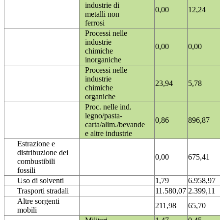
industrie di
0,00
12,24
metalli non
ferrosi
Processi nelle
industrie
0,00
0,00
chimiche
inorganiche
Processi nelle
industrie
23,94
5,78
chimiche
organiche
Proc. nelle ind.
legno/pasta-
0,86
896,87
carta/alim./bevande
e altre industrie
Estrazione e
distribuzione dei
0,00
675,41
combustibili
fossili
Uso di solventi
1,79
6.958,97
Trasporti stradali
11.580,07
2.399,11
Altre sorgenti
211,98
65,70
mobili