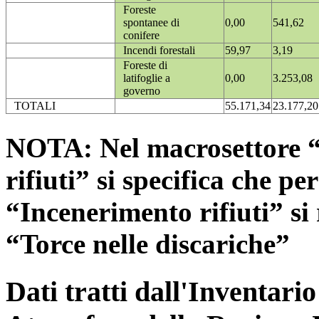
Foreste
spontanee di
0,00
541,62
conifere
Incendi forestali
59,97
3,19
Foreste di
latifoglie a
0,00
3.253,08
governo
TOTALI
55.171,34
23.177,20
NOTA: Nel macrosettore “
rifiuti” si specifica che pe
“Incenerimento rifiuti” si r
“Torce nelle discariche”
Dati tratti dall'Inventari