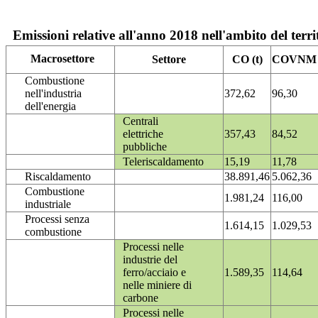
Emissioni relative all'anno 2018 nell'ambito del terri
Macrosettore
Settore
CO (t)
COVNM (
Combustione
nell'industria
372,62
96,30
dell'energia
Centrali
elettriche
357,43
84,52
pubbliche
Teleriscaldamento
15,19
11,78
Riscaldamento
38.891,46
5.062,36
Combustione
1.981,24
116,00
industriale
Processi senza
1.614,15
1.029,53
combustione
Processi nelle
industrie del
ferro/acciaio e
1.589,35
114,64
nelle miniere di
carbone
Processi nelle