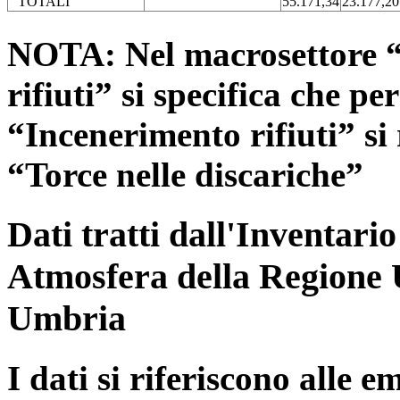
TOTALI
55.171,34
23.177,20
NOTA: Nel macrosettore “
rifiuti” si specifica che pe
“Incenerimento rifiuti” si r
“Torce nelle discariche”
Dati tratti dall'Inventari
Atmosfera della Regione 
Umbria
I dati si riferiscono alle e