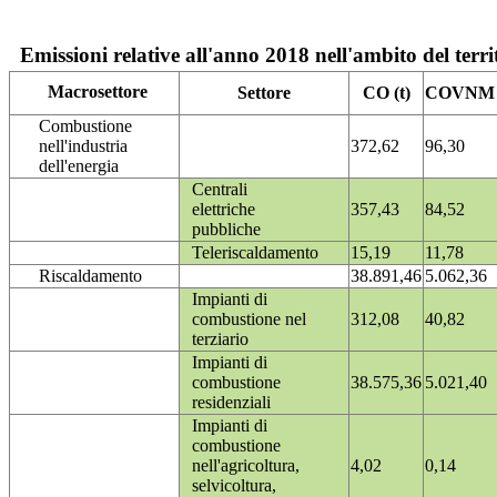
Emissioni relative all'anno 2018 nell'ambito del terri
Macrosettore
Settore
CO (t)
COVNM (
Combustione
nell'industria
372,62
96,30
dell'energia
Centrali
elettriche
357,43
84,52
pubbliche
Teleriscaldamento
15,19
11,78
Riscaldamento
38.891,46
5.062,36
Impianti di
combustione nel
312,08
40,82
terziario
Impianti di
combustione
38.575,36
5.021,40
residenziali
Impianti di
combustione
nell'agricoltura,
4,02
0,14
selvicoltura,