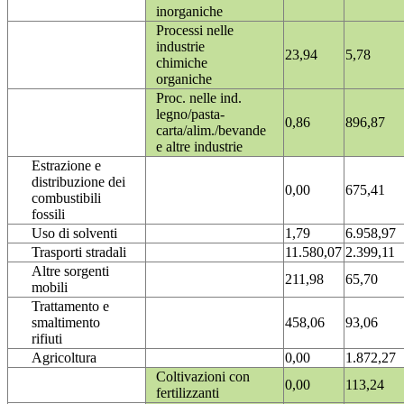
inorganiche
Processi nelle
industrie
23,94
5,78
chimiche
organiche
Proc. nelle ind.
legno/pasta-
0,86
896,87
carta/alim./bevande
e altre industrie
Estrazione e
distribuzione dei
0,00
675,41
combustibili
fossili
Uso di solventi
1,79
6.958,97
Trasporti stradali
11.580,07
2.399,11
Altre sorgenti
211,98
65,70
mobili
Trattamento e
smaltimento
458,06
93,06
rifiuti
Agricoltura
0,00
1.872,27
Coltivazioni con
0,00
113,24
fertilizzanti