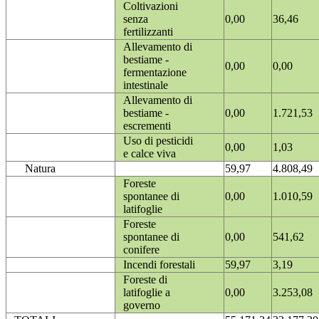
Coltivazioni
senza
0,00
36,46
fertilizzanti
Allevamento di
bestiame -
0,00
0,00
fermentazione
intestinale
Allevamento di
bestiame -
0,00
1.721,53
escrementi
Uso di pesticidi
0,00
1,03
e calce viva
Natura
59,97
4.808,49
Foreste
spontanee di
0,00
1.010,59
latifoglie
Foreste
spontanee di
0,00
541,62
conifere
Incendi forestali
59,97
3,19
Foreste di
latifoglie a
0,00
3.253,08
governo