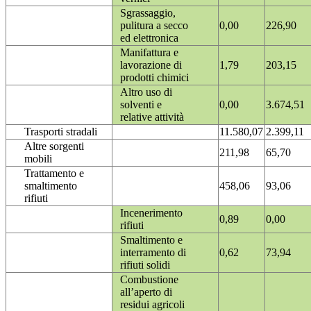
Sgrassaggio,
pulitura a secco
0,00
226,90
ed elettronica
Manifattura e
lavorazione di
1,79
203,15
prodotti chimici
Altro uso di
solventi e
0,00
3.674,51
relative attività
Trasporti stradali
11.580,07
2.399,11
Altre sorgenti
211,98
65,70
mobili
Trattamento e
smaltimento
458,06
93,06
rifiuti
Incenerimento
0,89
0,00
rifiuti
Smaltimento e
interramento di
0,62
73,94
rifiuti solidi
Combustione
all’aperto di
residui agricoli