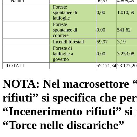
Natura
59,97
4.808,49
Foreste
spontanee di
0,00
1.010,59
latifoglie
Foreste
spontanee di
0,00
541,62
conifere
Incendi forestali
59,97
3,19
Foreste di
latifoglie a
0,00
3.253,08
governo
TOTALI
55.171,34
23.177,20
NOTA: Nel macrosettore “
rifiuti” si specifica che pe
“Incenerimento rifiuti” si r
“Torce nelle discariche”