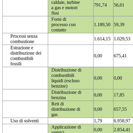
caldaie, turbine
791,74
56,61
a gas e motori
fissi
Forni di
processo con
1.189,50
59,39
contatto
Processi senza
1.614,15
1.029,53
combustione
Estrazione e
distribuzione dei
0,00
675,41
combustibili
fossili
Distribuzione di
combustibili
0,00
0,00
liquidi (escluso
benzine)
Distribuzione di
0,00
17,85
benzina
Reti di
distribuzione di
0,00
657,55
gas
Uso di solventi
1,79
6.958,97
Applicazione di
0,00
2.854,41
vernici