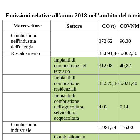
Emissioni relative all'anno 2018 nell'ambito del terri
Macrosettore
Settore
CO (t)
COVNM (
Combustione
nell'industria
372,62
96,30
dell'energia
Riscaldamento
38.891,46
5.062,36
Impianti di
combustione nel
312,08
40,82
terziario
Impianti di
combustione
38.575,36
5.021,40
residenziali
Impianti di
combustione
nell'agricoltura,
4,02
0,14
selvicoltura,
acquacoltura
Combustione
1.981,24
116,00
industriale
Combustione in