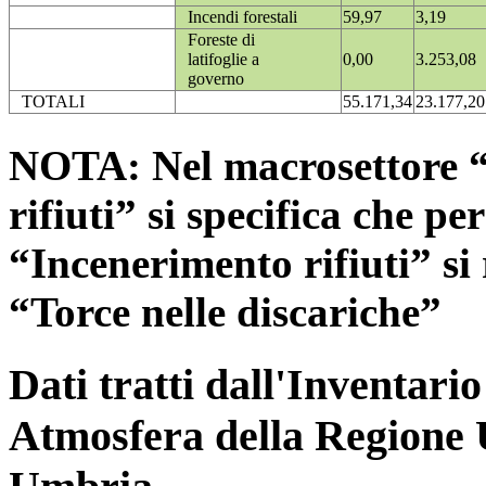
Incendi forestali
59,97
3,19
Foreste di
latifoglie a
0,00
3.253,08
governo
TOTALI
55.171,34
23.177,20
NOTA: Nel macrosettore “
rifiuti” si specifica che pe
“Incenerimento rifiuti” si r
“Torce nelle discariche”
Dati tratti dall'Inventari
Atmosfera della Regione 