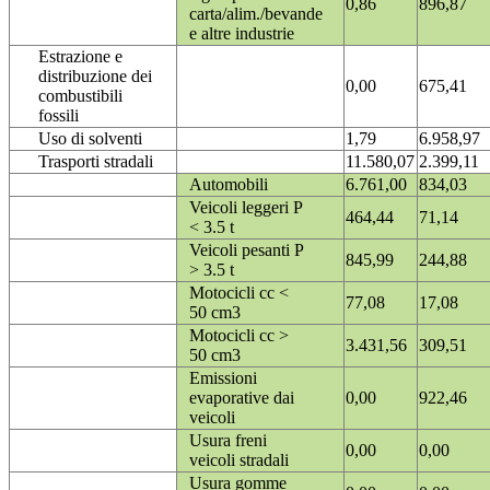
0,86
896,87
carta/alim./bevande
e altre industrie
Estrazione e
distribuzione dei
0,00
675,41
combustibili
fossili
Uso di solventi
1,79
6.958,97
Trasporti stradali
11.580,07
2.399,11
Automobili
6.761,00
834,03
Veicoli leggeri P
464,44
71,14
< 3.5 t
Veicoli pesanti P
845,99
244,88
> 3.5 t
Motocicli cc <
77,08
17,08
50 cm3
Motocicli cc >
3.431,56
309,51
50 cm3
Emissioni
evaporative dai
0,00
922,46
veicoli
Usura freni
0,00
0,00
veicoli stradali
Usura gomme