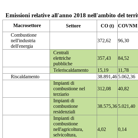
Emissioni relative all'anno 2018 nell'ambito del terri
Macrosettore
Settore
CO (t)
COVNM (
Combustione
nell'industria
372,62
96,30
dell'energia
Centrali
elettriche
357,43
84,52
pubbliche
Teleriscaldamento
15,19
11,78
Riscaldamento
38.891,46
5.062,36
Impianti di
combustione nel
312,08
40,82
terziario
Impianti di
combustione
38.575,36
5.021,40
residenziali
Impianti di
combustione
nell'agricoltura,
4,02
0,14
selvicoltura,