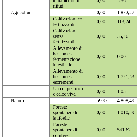
trattamento di
0,00
5,36
rifiuti
Agricoltura
0,00
1.872,27
Coltivazioni con
0,00
113,24
fertilizzanti
Coltivazioni
senza
0,00
36,46
fertilizzanti
Allevamento di
bestiame -
0,00
0,00
fermentazione
intestinale
Allevamento di
bestiame -
0,00
1.721,53
escrementi
Uso di pesticidi
0,00
1,03
e calce viva
Natura
59,97
4.808,49
Foreste
spontanee di
0,00
1.010,59
latifoglie
Foreste
spontanee di
0,00
541,62
conifere