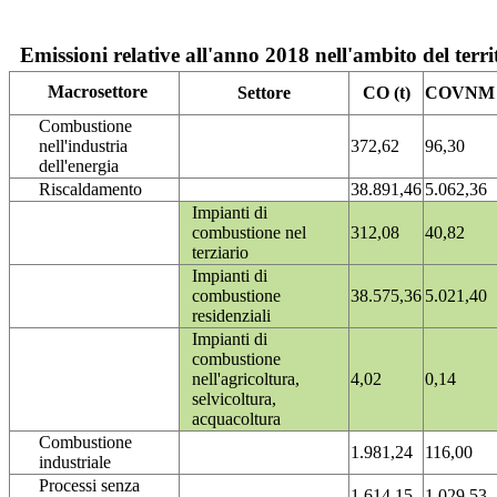
Emissioni relative all'anno 2018 nell'ambito del terri
Macrosettore
Settore
CO (t)
COVNM (
Combustione
nell'industria
372,62
96,30
dell'energia
Riscaldamento
38.891,46
5.062,36
Impianti di
combustione nel
312,08
40,82
terziario
Impianti di
combustione
38.575,36
5.021,40
residenziali
Impianti di
combustione
nell'agricoltura,
4,02
0,14
selvicoltura,
acquacoltura
Combustione
1.981,24
116,00
industriale
Processi senza
1.614,15
1.029,53