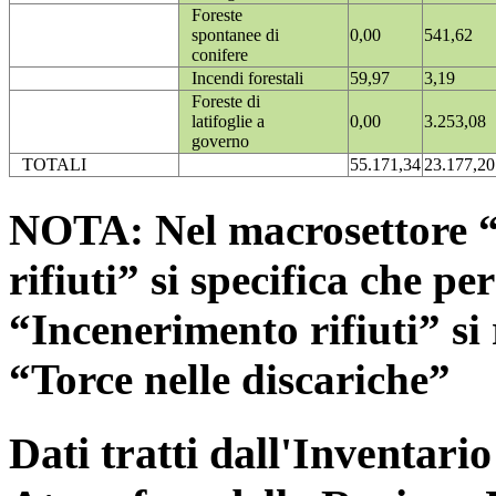
Foreste
spontanee di
0,00
541,62
conifere
Incendi forestali
59,97
3,19
Foreste di
latifoglie a
0,00
3.253,08
governo
TOTALI
55.171,34
23.177,20
NOTA: Nel macrosettore “
rifiuti” si specifica che pe
“Incenerimento rifiuti” si r
“Torce nelle discariche”
Dati tratti dall'Inventari