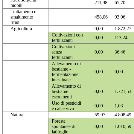
211,98
65,70
mobili
Trattamento e
smaltimento
458,06
93,06
rifiuti
Agricoltura
0,00
1.872,27
Coltivazioni con
0,00
113,24
fertilizzanti
Coltivazioni
senza
0,00
36,46
fertilizzanti
Allevamento di
bestiame -
0,00
0,00
fermentazione
intestinale
Allevamento di
bestiame -
0,00
1.721,53
escrementi
Uso di pesticidi
0,00
1,03
e calce viva
Natura
59,97
4.808,49
Foreste
spontanee di
0,00
1.010,59
latifoglie