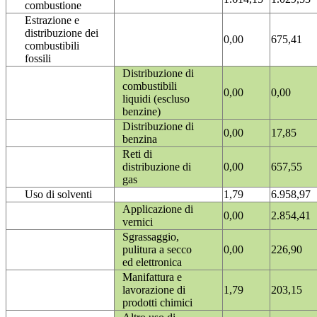
combustione
Estrazione e
distribuzione dei
0,00
675,41
combustibili
fossili
Distribuzione di
combustibili
0,00
0,00
liquidi (escluso
benzine)
Distribuzione di
0,00
17,85
benzina
Reti di
distribuzione di
0,00
657,55
gas
Uso di solventi
1,79
6.958,97
Applicazione di
0,00
2.854,41
vernici
Sgrassaggio,
pulitura a secco
0,00
226,90
ed elettronica
Manifattura e
lavorazione di
1,79
203,15
prodotti chimici