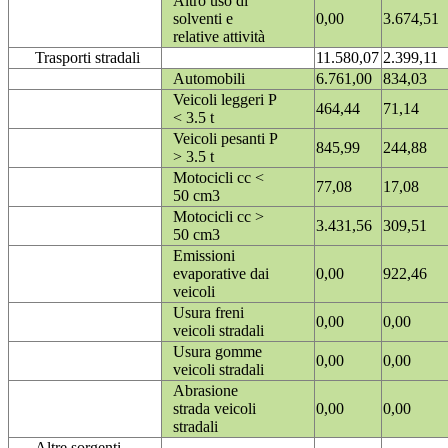
Altro uso di
solventi e
0,00
3.674,51
relative attività
Trasporti stradali
11.580,07
2.399,11
Automobili
6.761,00
834,03
Veicoli leggeri P
464,44
71,14
< 3.5 t
Veicoli pesanti P
845,99
244,88
> 3.5 t
Motocicli cc <
77,08
17,08
50 cm3
Motocicli cc >
3.431,56
309,51
50 cm3
Emissioni
evaporative dai
0,00
922,46
veicoli
Usura freni
0,00
0,00
veicoli stradali
Usura gomme
0,00
0,00
veicoli stradali
Abrasione
strada veicoli
0,00
0,00
stradali
Altre sorgenti