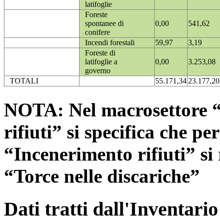
latifoglie
Foreste
spontanee di
0,00
541,62
conifere
Incendi forestali
59,97
3,19
Foreste di
latifoglie a
0,00
3.253,08
governo
TOTALI
55.171,34
23.177,20
NOTA: Nel macrosettore “
rifiuti” si specifica che pe
“Incenerimento rifiuti” si r
“Torce nelle discariche”
Dati tratti dall'Inventari