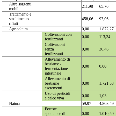
Altre sorgenti
211,98
65,70
mobili
Trattamento e
smaltimento
458,06
93,06
rifiuti
Agricoltura
0,00
1.872,27
Coltivazioni con
0,00
113,24
fertilizzanti
Coltivazioni
senza
0,00
36,46
fertilizzanti
Allevamento di
bestiame -
0,00
0,00
fermentazione
intestinale
Allevamento di
bestiame -
0,00
1.721,53
escrementi
Uso di pesticidi
0,00
1,03
e calce viva
Natura
59,97
4.808,49
Foreste
spontanee di
0,00
1.010,59