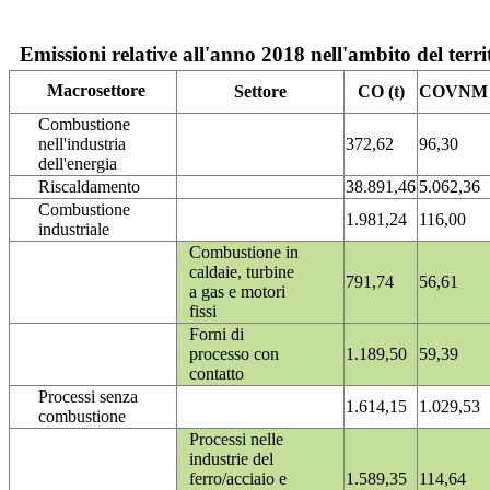
Emissioni relative all'anno 2018 nell'ambito del terri
Macrosettore
Settore
CO (t)
COVNM (
Combustione
nell'industria
372,62
96,30
dell'energia
Riscaldamento
38.891,46
5.062,36
Combustione
1.981,24
116,00
industriale
Combustione in
caldaie, turbine
791,74
56,61
a gas e motori
fissi
Forni di
processo con
1.189,50
59,39
contatto
Processi senza
1.614,15
1.029,53
combustione
Processi nelle
industrie del
ferro/acciaio e
1.589,35
114,64