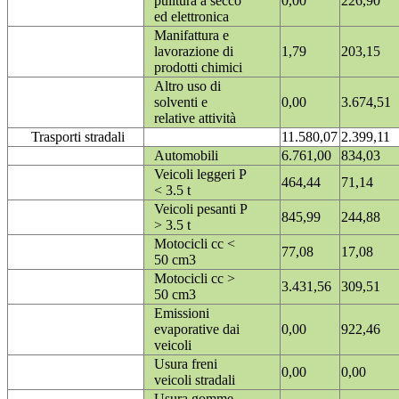
pulitura a secco
0,00
226,90
ed elettronica
Manifattura e
lavorazione di
1,79
203,15
prodotti chimici
Altro uso di
solventi e
0,00
3.674,51
relative attività
Trasporti stradali
11.580,07
2.399,11
Automobili
6.761,00
834,03
Veicoli leggeri P
464,44
71,14
< 3.5 t
Veicoli pesanti P
845,99
244,88
> 3.5 t
Motocicli cc <
77,08
17,08
50 cm3
Motocicli cc >
3.431,56
309,51
50 cm3
Emissioni
evaporative dai
0,00
922,46
veicoli
Usura freni
0,00
0,00
veicoli stradali
Usura gomme