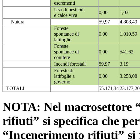
escrementi
Uso di pesticidi
0,00
1,03
e calce viva
Natura
59,97
4.808,49
Foreste
spontanee di
0,00
1.010,59
latifoglie
Foreste
spontanee di
0,00
541,62
conifere
Incendi forestali
59,97
3,19
Foreste di
latifoglie a
0,00
3.253,08
governo
TOTALI
55.171,34
23.177,20
NOTA: Nel macrosettore “
rifiuti” si specifica che pe
“Incenerimento rifiuti” si r