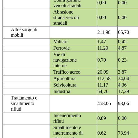
0,00
0,00
veicoli stradali
Abrasione
strada veicoli
0,00
0,00
stradali
Altre sorgenti
211,98
65,70
mobili
Militari
1,47
0,45
Ferrovie
11,20
4,87
Vie di
navigazione
0,70
0,23
interne
Traffico aereo
20,09
3,87
Agricoltura
112,58
34,64
Selvicoltura
11,17
4,36
Industria
54,76
17,29
Trattamento e
smaltimento
458,06
93,06
rifiuti
Incenerimento
0,89
0,00
rifiuti
Smaltimento e
interramento di
0,62
73,94