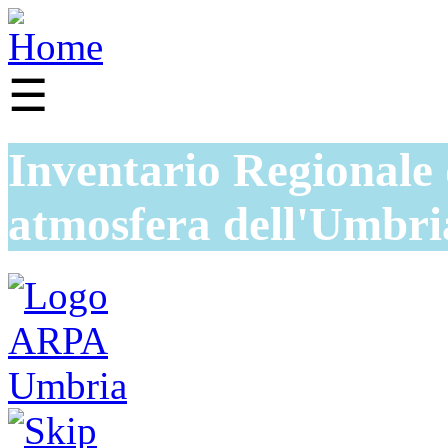
☰
Inventario Regionale 
atmosfera dell'Umbri