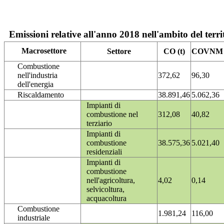
Emissioni relative all'anno 2018 nell'ambito del terri
Macrosettore
Settore
CO (t)
COVNM (
Combustione
nell'industria
372,62
96,30
dell'energia
Riscaldamento
38.891,46
5.062,36
Impianti di
combustione nel
312,08
40,82
terziario
Impianti di
combustione
38.575,36
5.021,40
residenziali
Impianti di
combustione
nell'agricoltura,
4,02
0,14
selvicoltura,
acquacoltura
Combustione
1.981,24
116,00
industriale