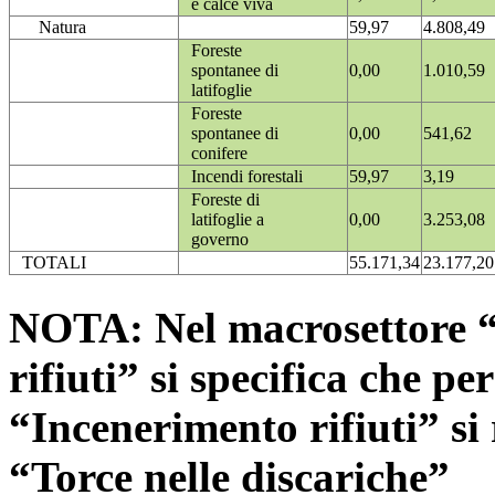
e calce viva
Natura
59,97
4.808,49
Foreste
spontanee di
0,00
1.010,59
latifoglie
Foreste
spontanee di
0,00
541,62
conifere
Incendi forestali
59,97
3,19
Foreste di
latifoglie a
0,00
3.253,08
governo
TOTALI
55.171,34
23.177,20
NOTA: Nel macrosettore “
rifiuti” si specifica che pe
“Incenerimento rifiuti” si r
“Torce nelle discariche”