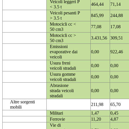
Veicoli leggeri P
464,44
71,14
< 3.5 t
Veicoli pesanti P
845,99
244,88
> 3.5 t
Motocicli cc <
77,08
17,08
50 cm3
Motocicli cc >
3.431,56
309,51
50 cm3
Emissioni
evaporative dai
0,00
922,46
veicoli
Usura freni
0,00
0,00
veicoli stradali
Usura gomme
0,00
0,00
veicoli stradali
Abrasione
strada veicoli
0,00
0,00
stradali
Altre sorgenti
211,98
65,70
mobili
Militari
1,47
0,45
Ferrovie
11,20
4,87
Vie di