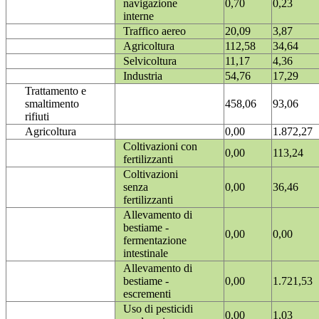
navigazione
0,70
0,23
interne
Traffico aereo
20,09
3,87
Agricoltura
112,58
34,64
Selvicoltura
11,17
4,36
Industria
54,76
17,29
Trattamento e
smaltimento
458,06
93,06
rifiuti
Agricoltura
0,00
1.872,27
Coltivazioni con
0,00
113,24
fertilizzanti
Coltivazioni
senza
0,00
36,46
fertilizzanti
Allevamento di
bestiame -
0,00
0,00
fermentazione
intestinale
Allevamento di
bestiame -
0,00
1.721,53
escrementi
Uso di pesticidi
0,00
1,03