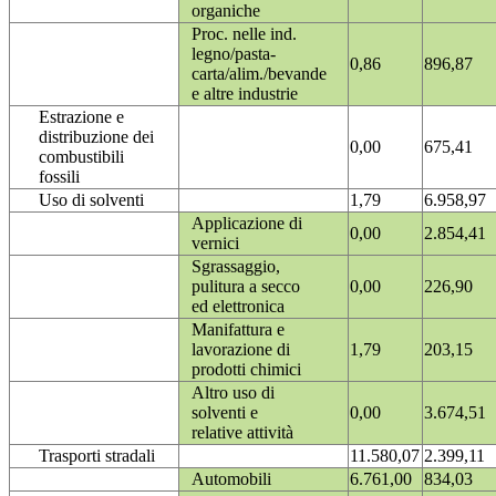
organiche
Proc. nelle ind.
legno/pasta-
0,86
896,87
carta/alim./bevande
e altre industrie
Estrazione e
distribuzione dei
0,00
675,41
combustibili
fossili
Uso di solventi
1,79
6.958,97
Applicazione di
0,00
2.854,41
vernici
Sgrassaggio,
pulitura a secco
0,00
226,90
ed elettronica
Manifattura e
lavorazione di
1,79
203,15
prodotti chimici
Altro uso di
solventi e
0,00
3.674,51
relative attività
Trasporti stradali
11.580,07
2.399,11
Automobili
6.761,00
834,03