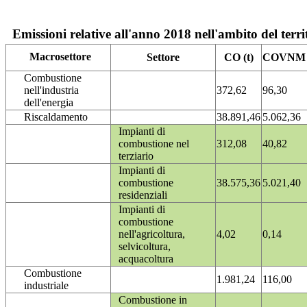
Emissioni relative all'anno 2018 nell'ambito del terri
Macrosettore
Settore
CO (t)
COVNM (
Combustione
nell'industria
372,62
96,30
dell'energia
Riscaldamento
38.891,46
5.062,36
Impianti di
combustione nel
312,08
40,82
terziario
Impianti di
combustione
38.575,36
5.021,40
residenziali
Impianti di
combustione
nell'agricoltura,
4,02
0,14
selvicoltura,
acquacoltura
Combustione
1.981,24
116,00
industriale
Combustione in