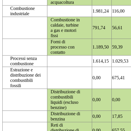
acquacoltura
Combustione
1.981,24
116,00
industriale
Combustione in
caldaie, turbine
791,74
56,61
a gas e motori
fissi
Forni di
processo con
1.189,50
59,39
contatto
Processi senza
1.614,15
1.029,53
combustione
Estrazione e
distribuzione dei
0,00
675,41
combustibili
fossili
Distribuzione di
combustibili
0,00
0,00
liquidi (escluso
benzine)
Distribuzione di
0,00
17,85
benzina
Reti di
distribuzione di
0,00
657,55