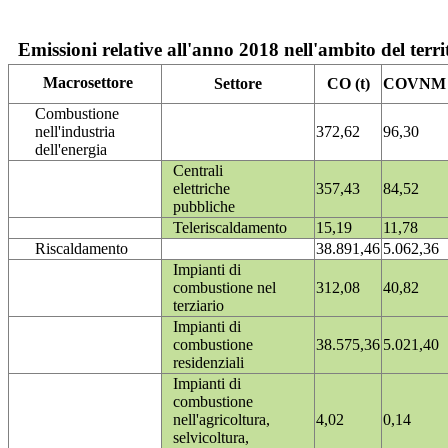
Emissioni relative all'anno 2018 nell'ambito del terri
Macrosettore
Settore
CO (t)
COVNM (
Combustione
nell'industria
372,62
96,30
dell'energia
Centrali
elettriche
357,43
84,52
pubbliche
Teleriscaldamento
15,19
11,78
Riscaldamento
38.891,46
5.062,36
Impianti di
combustione nel
312,08
40,82
terziario
Impianti di
combustione
38.575,36
5.021,40
residenziali
Impianti di
combustione
nell'agricoltura,
4,02
0,14
selvicoltura,