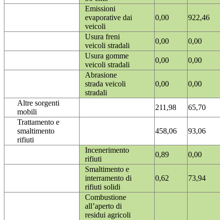
Emissioni
evaporative dai
0,00
922,46
veicoli
Usura freni
0,00
0,00
veicoli stradali
Usura gomme
0,00
0,00
veicoli stradali
Abrasione
strada veicoli
0,00
0,00
stradali
Altre sorgenti
211,98
65,70
mobili
Trattamento e
smaltimento
458,06
93,06
rifiuti
Incenerimento
0,89
0,00
rifiuti
Smaltimento e
interramento di
0,62
73,94
rifiuti solidi
Combustione
all’aperto di
residui agricoli