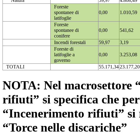
Natura
59,97
4.808,49
Foreste
spontanee di
0,00
1.010,59
latifoglie
Foreste
spontanee di
0,00
541,62
conifere
Incendi forestali
59,97
3,19
Foreste di
latifoglie a
0,00
3.253,08
governo
TOTALI
55.171,34
23.177,20
NOTA: Nel macrosettore “
rifiuti” si specifica che pe
“Incenerimento rifiuti” si r
“Torce nelle discariche”