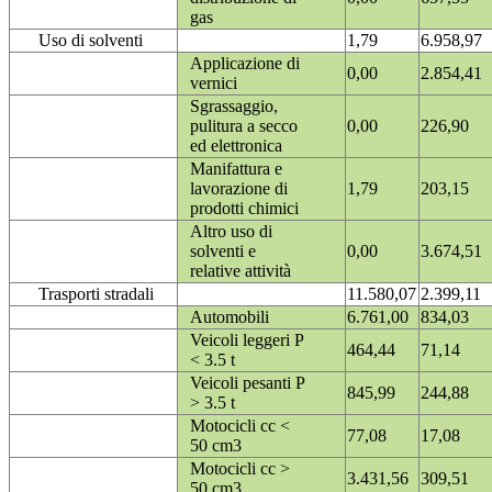
gas
Uso di solventi
1,79
6.958,97
Applicazione di
0,00
2.854,41
vernici
Sgrassaggio,
pulitura a secco
0,00
226,90
ed elettronica
Manifattura e
lavorazione di
1,79
203,15
prodotti chimici
Altro uso di
solventi e
0,00
3.674,51
relative attività
Trasporti stradali
11.580,07
2.399,11
Automobili
6.761,00
834,03
Veicoli leggeri P
464,44
71,14
< 3.5 t
Veicoli pesanti P
845,99
244,88
> 3.5 t
Motocicli cc <
77,08
17,08
50 cm3
Motocicli cc >
3.431,56
309,51
50 cm3