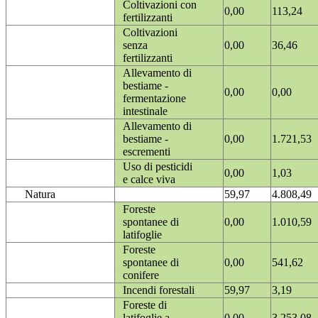
Coltivazioni con
0,00
113,24
fertilizzanti
Coltivazioni
senza
0,00
36,46
fertilizzanti
Allevamento di
bestiame -
0,00
0,00
fermentazione
intestinale
Allevamento di
bestiame -
0,00
1.721,53
escrementi
Uso di pesticidi
0,00
1,03
e calce viva
Natura
59,97
4.808,49
Foreste
spontanee di
0,00
1.010,59
latifoglie
Foreste
spontanee di
0,00
541,62
conifere
Incendi forestali
59,97
3,19
Foreste di
latifoglie a
0,00
3.253,08