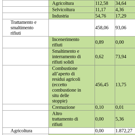
Agricoltura
112,58
34,64
Selvicoltura
11,17
4,36
Industria
54,76
17,29
Trattamento e
smaltimento
458,06
93,06
rifiuti
Incenerimento
0,89
0,00
rifiuti
Smaltimento e
interramento di
0,62
73,94
rifiuti solidi
Combustione
all’aperto di
residui agricoli
(eccetto
456,45
13,75
combustione in
situ delle
stoppie)
Cremazione
0,10
0,01
Altro
trattamento di
0,00
5,36
rifiuti
Agricoltura
0,00
1.872,27