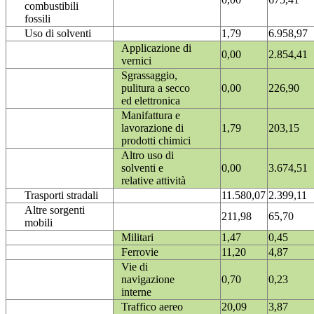
combustibili
fossili
Uso di solventi
1,79
6.958,97
Applicazione di
0,00
2.854,41
vernici
Sgrassaggio,
pulitura a secco
0,00
226,90
ed elettronica
Manifattura e
lavorazione di
1,79
203,15
prodotti chimici
Altro uso di
solventi e
0,00
3.674,51
relative attività
Trasporti stradali
11.580,07
2.399,11
Altre sorgenti
211,98
65,70
mobili
Militari
1,47
0,45
Ferrovie
11,20
4,87
Vie di
navigazione
0,70
0,23
interne
Traffico aereo
20,09
3,87