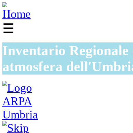
☰
Inventario Regionale 
atmosfera dell'Umbri