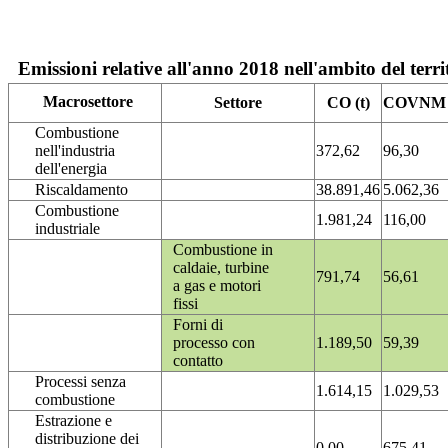
Emissioni relative all'anno 2018 nell'ambito del terri
Macrosettore
Settore
CO (t)
COVNM (
Combustione
nell'industria
372,62
96,30
dell'energia
Riscaldamento
38.891,46
5.062,36
Combustione
1.981,24
116,00
industriale
Combustione in
caldaie, turbine
791,74
56,61
a gas e motori
fissi
Forni di
processo con
1.189,50
59,39
contatto
Processi senza
1.614,15
1.029,53
combustione
Estrazione e
distribuzione dei
0,00
675,41