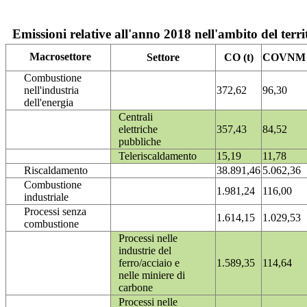
Emissioni relative all'anno 2018 nell'ambito del terri
Macrosettore
Settore
CO (t)
COVNM (
Combustione
nell'industria
372,62
96,30
dell'energia
Centrali
elettriche
357,43
84,52
pubbliche
Teleriscaldamento
15,19
11,78
Riscaldamento
38.891,46
5.062,36
Combustione
1.981,24
116,00
industriale
Processi senza
1.614,15
1.029,53
combustione
Processi nelle
industrie del
ferro/acciaio e
1.589,35
114,64
nelle miniere di
carbone
Processi nelle