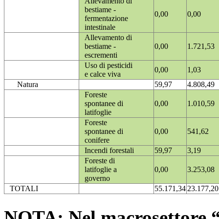
Allevamento di
bestiame -
0,00
0,00
fermentazione
intestinale
Allevamento di
bestiame -
0,00
1.721,53
escrementi
Uso di pesticidi
0,00
1,03
e calce viva
Natura
59,97
4.808,49
Foreste
spontanee di
0,00
1.010,59
latifoglie
Foreste
spontanee di
0,00
541,62
conifere
Incendi forestali
59,97
3,19
Foreste di
latifoglie a
0,00
3.253,08
governo
TOTALI
55.171,34
23.177,20
NOTA: Nel macrosettore “