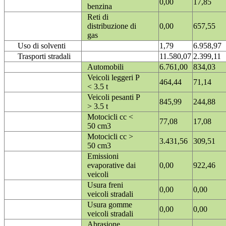
0,00
17,85
benzina
Reti di
distribuzione di
0,00
657,55
gas
Uso di solventi
1,79
6.958,97
Trasporti stradali
11.580,07
2.399,11
Automobili
6.761,00
834,03
Veicoli leggeri P
464,44
71,14
< 3.5 t
Veicoli pesanti P
845,99
244,88
> 3.5 t
Motocicli cc <
77,08
17,08
50 cm3
Motocicli cc >
3.431,56
309,51
50 cm3
Emissioni
evaporative dai
0,00
922,46
veicoli
Usura freni
0,00
0,00
veicoli stradali
Usura gomme
0,00
0,00
veicoli stradali
Abrasione