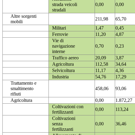
strada veicoli
0,00
0,00
stradali
Altre sorgenti
211,98
65,70
mobili
Militari
1,47
0,45
Ferrovie
11,20
4,87
Vie di
navigazione
0,70
0,23
interne
Traffico aereo
20,09
3,87
Agricoltura
112,58
34,64
Selvicoltura
11,17
4,36
Industria
54,76
17,29
Trattamento e
smaltimento
458,06
93,06
rifiuti
Agricoltura
0,00
1.872,27
Coltivazioni con
0,00
113,24
fertilizzanti
Coltivazioni
senza
0,00
36,46
fertilizzanti