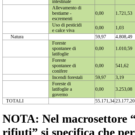
intestinale
Allevamento di
bestiame -
0,00
1.721,53
escrementi
Uso di pesticidi
0,00
1,03
e calce viva
Natura
59,97
4.808,49
Foreste
spontanee di
0,00
1.010,59
latifoglie
Foreste
spontanee di
0,00
541,62
conifere
Incendi forestali
59,97
3,19
Foreste di
latifoglie a
0,00
3.253,08
governo
TOTALI
55.171,34
23.177,20
NOTA: Nel macrosettore “
rifiuti” si specifica che pe