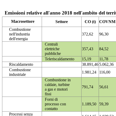
Emissioni relative all'anno 2018 nell'ambito del terri
Macrosettore
Settore
CO (t)
COVNM (
Combustione
nell'industria
372,62
96,30
dell'energia
Centrali
elettriche
357,43
84,52
pubbliche
Teleriscaldamento
15,19
11,78
Riscaldamento
38.891,46
5.062,36
Combustione
1.981,24
116,00
industriale
Combustione in
caldaie, turbine
791,74
56,61
a gas e motori
fissi
Forni di
processo con
1.189,50
59,39
contatto
Processi senza