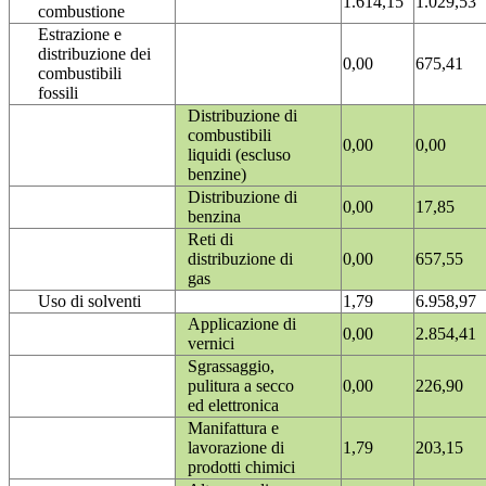
1.614,15
1.029,53
combustione
Estrazione e
distribuzione dei
0,00
675,41
combustibili
fossili
Distribuzione di
combustibili
0,00
0,00
liquidi (escluso
benzine)
Distribuzione di
0,00
17,85
benzina
Reti di
distribuzione di
0,00
657,55
gas
Uso di solventi
1,79
6.958,97
Applicazione di
0,00
2.854,41
vernici
Sgrassaggio,
pulitura a secco
0,00
226,90
ed elettronica
Manifattura e
lavorazione di
1,79
203,15
prodotti chimici