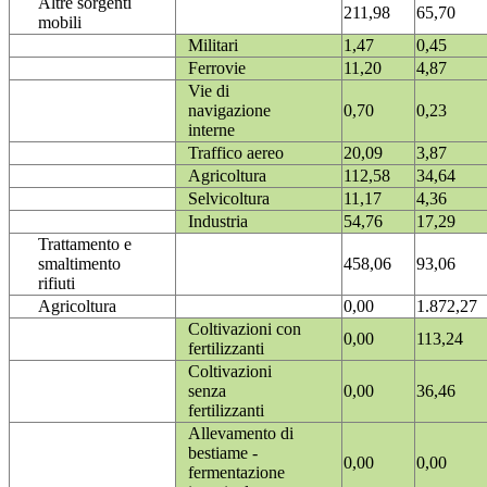
Altre sorgenti
211,98
65,70
mobili
Militari
1,47
0,45
Ferrovie
11,20
4,87
Vie di
navigazione
0,70
0,23
interne
Traffico aereo
20,09
3,87
Agricoltura
112,58
34,64
Selvicoltura
11,17
4,36
Industria
54,76
17,29
Trattamento e
smaltimento
458,06
93,06
rifiuti
Agricoltura
0,00
1.872,27
Coltivazioni con
0,00
113,24
fertilizzanti
Coltivazioni
senza
0,00
36,46
fertilizzanti
Allevamento di
bestiame -
0,00
0,00
fermentazione