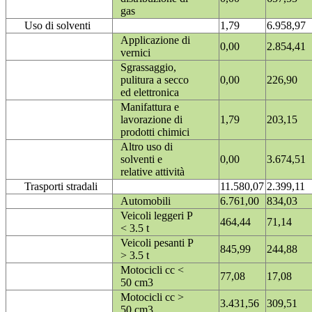
gas
Uso di solventi
1,79
6.958,97
Applicazione di
0,00
2.854,41
vernici
Sgrassaggio,
pulitura a secco
0,00
226,90
ed elettronica
Manifattura e
lavorazione di
1,79
203,15
prodotti chimici
Altro uso di
solventi e
0,00
3.674,51
relative attività
Trasporti stradali
11.580,07
2.399,11
Automobili
6.761,00
834,03
Veicoli leggeri P
464,44
71,14
< 3.5 t
Veicoli pesanti P
845,99
244,88
> 3.5 t
Motocicli cc <
77,08
17,08
50 cm3
Motocicli cc >
3.431,56
309,51
50 cm3