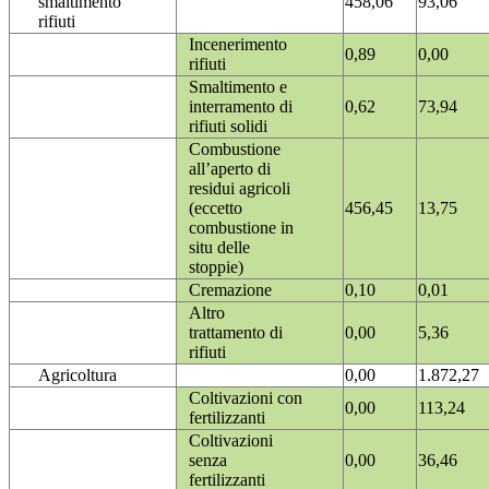
smaltimento
458,06
93,06
rifiuti
Incenerimento
0,89
0,00
rifiuti
Smaltimento e
interramento di
0,62
73,94
rifiuti solidi
Combustione
all’aperto di
residui agricoli
(eccetto
456,45
13,75
combustione in
situ delle
stoppie)
Cremazione
0,10
0,01
Altro
trattamento di
0,00
5,36
rifiuti
Agricoltura
0,00
1.872,27
Coltivazioni con
0,00
113,24
fertilizzanti
Coltivazioni
senza
0,00
36,46
fertilizzanti