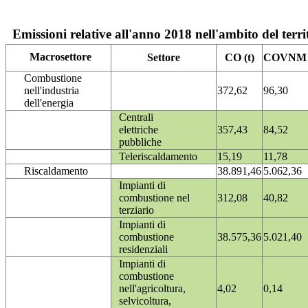
Emissioni relative all'anno 2018 nell'ambito del terri
Macrosettore
Settore
CO (t)
COVNM (
Combustione
nell'industria
372,62
96,30
dell'energia
Centrali
elettriche
357,43
84,52
pubbliche
Teleriscaldamento
15,19
11,78
Riscaldamento
38.891,46
5.062,36
Impianti di
combustione nel
312,08
40,82
terziario
Impianti di
combustione
38.575,36
5.021,40
residenziali
Impianti di
combustione
nell'agricoltura,
4,02
0,14
selvicoltura,