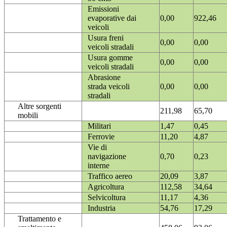
Emissioni
evaporative dai
0,00
922,46
veicoli
Usura freni
0,00
0,00
veicoli stradali
Usura gomme
0,00
0,00
veicoli stradali
Abrasione
strada veicoli
0,00
0,00
stradali
Altre sorgenti
211,98
65,70
mobili
Militari
1,47
0,45
Ferrovie
11,20
4,87
Vie di
navigazione
0,70
0,23
interne
Traffico aereo
20,09
3,87
Agricoltura
112,58
34,64
Selvicoltura
11,17
4,36
Industria
54,76
17,29
Trattamento e