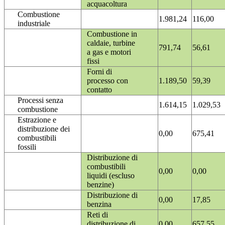
acquacoltura
Combustione
1.981,24
116,00
industriale
Combustione in
caldaie, turbine
791,74
56,61
a gas e motori
fissi
Forni di
processo con
1.189,50
59,39
contatto
Processi senza
1.614,15
1.029,53
combustione
Estrazione e
distribuzione dei
0,00
675,41
combustibili
fossili
Distribuzione di
combustibili
0,00
0,00
liquidi (escluso
benzine)
Distribuzione di
0,00
17,85
benzina
Reti di
distribuzione di
0,00
657,55