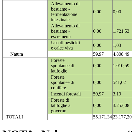
Allevamento di
bestiame -
0,00
0,00
fermentazione
intestinale
Allevamento di
bestiame -
0,00
1.721,53
escrementi
Uso di pesticidi
0,00
1,03
e calce viva
Natura
59,97
4.808,49
Foreste
spontanee di
0,00
1.010,59
latifoglie
Foreste
spontanee di
0,00
541,62
conifere
Incendi forestali
59,97
3,19
Foreste di
latifoglie a
0,00
3.253,08
governo
TOTALI
55.171,34
23.177,20