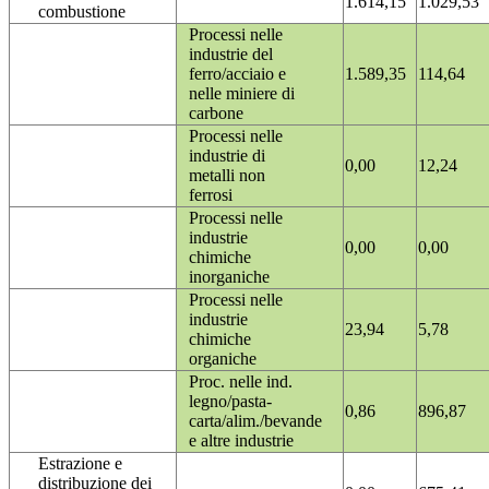
1.614,15
1.029,53
combustione
Processi nelle
industrie del
ferro/acciaio e
1.589,35
114,64
nelle miniere di
carbone
Processi nelle
industrie di
0,00
12,24
metalli non
ferrosi
Processi nelle
industrie
0,00
0,00
chimiche
inorganiche
Processi nelle
industrie
23,94
5,78
chimiche
organiche
Proc. nelle ind.
legno/pasta-
0,86
896,87
carta/alim./bevande
e altre industrie
Estrazione e
distribuzione dei