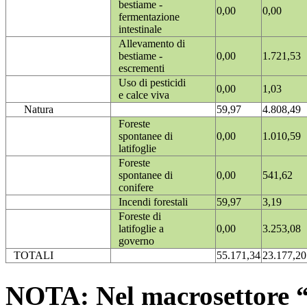
bestiame -
0,00
0,00
fermentazione
intestinale
Allevamento di
bestiame -
0,00
1.721,53
escrementi
Uso di pesticidi
0,00
1,03
e calce viva
Natura
59,97
4.808,49
Foreste
spontanee di
0,00
1.010,59
latifoglie
Foreste
spontanee di
0,00
541,62
conifere
Incendi forestali
59,97
3,19
Foreste di
latifoglie a
0,00
3.253,08
governo
TOTALI
55.171,34
23.177,20
NOTA: Nel macrosettore “