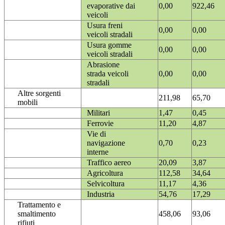
evaporative dai
0,00
922,46
veicoli
Usura freni
0,00
0,00
veicoli stradali
Usura gomme
0,00
0,00
veicoli stradali
Abrasione
strada veicoli
0,00
0,00
stradali
Altre sorgenti
211,98
65,70
mobili
Militari
1,47
0,45
Ferrovie
11,20
4,87
Vie di
navigazione
0,70
0,23
interne
Traffico aereo
20,09
3,87
Agricoltura
112,58
34,64
Selvicoltura
11,17
4,36
Industria
54,76
17,29
Trattamento e
smaltimento
458,06
93,06
rifiuti