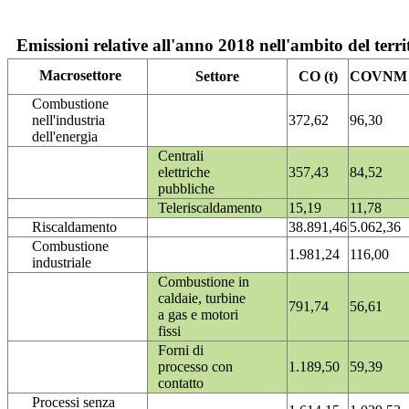
Emissioni relative all'anno 2018 nell'ambito del terri
Macrosettore
Settore
CO (t)
COVNM (
Combustione
nell'industria
372,62
96,30
dell'energia
Centrali
elettriche
357,43
84,52
pubbliche
Teleriscaldamento
15,19
11,78
Riscaldamento
38.891,46
5.062,36
Combustione
1.981,24
116,00
industriale
Combustione in
caldaie, turbine
791,74
56,61
a gas e motori
fissi
Forni di
processo con
1.189,50
59,39
contatto
Processi senza