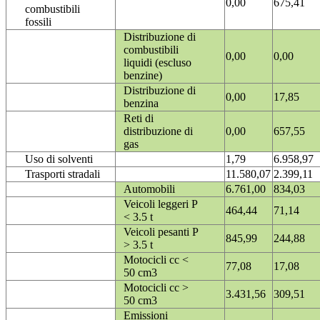
0,00
675,41
combustibili
fossili
Distribuzione di
combustibili
0,00
0,00
liquidi (escluso
benzine)
Distribuzione di
0,00
17,85
benzina
Reti di
distribuzione di
0,00
657,55
gas
Uso di solventi
1,79
6.958,97
Trasporti stradali
11.580,07
2.399,11
Automobili
6.761,00
834,03
Veicoli leggeri P
464,44
71,14
< 3.5 t
Veicoli pesanti P
845,99
244,88
> 3.5 t
Motocicli cc <
77,08
17,08
50 cm3
Motocicli cc >
3.431,56
309,51
50 cm3
Emissioni