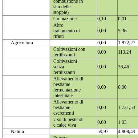
combustione in
situ delle
stoppie)
Cremazione
0,10
0,01
Altro
trattamento di
0,00
5,36
rifiuti
Agricoltura
0,00
1.872,27
Coltivazioni con
0,00
113,24
fertilizzanti
Coltivazioni
senza
0,00
36,46
fertilizzanti
Allevamento di
bestiame -
0,00
0,00
fermentazione
intestinale
Allevamento di
bestiame -
0,00
1.721,53
escrementi
Uso di pesticidi
0,00
1,03
e calce viva
Natura
59,97
4.808,49
Foreste