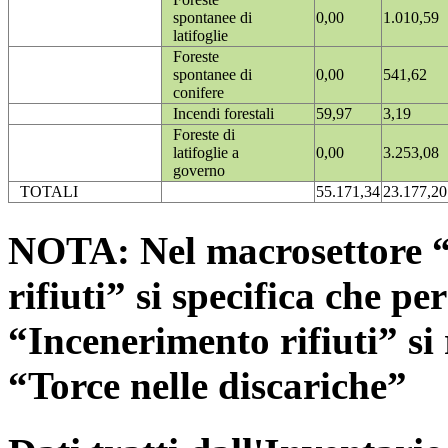
spontanee di
0,00
1.010,59
latifoglie
Foreste
spontanee di
0,00
541,62
conifere
Incendi forestali
59,97
3,19
Foreste di
latifoglie a
0,00
3.253,08
governo
TOTALI
55.171,34
23.177,20
NOTA: Nel macrosettore “
rifiuti” si specifica che pe
“Incenerimento rifiuti” si r
“Torce nelle discariche”