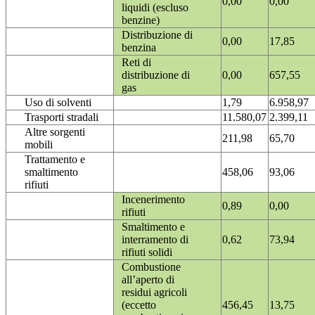
0,00
0,00
liquidi (escluso
benzine)
Distribuzione di
0,00
17,85
benzina
Reti di
distribuzione di
0,00
657,55
gas
Uso di solventi
1,79
6.958,97
Trasporti stradali
11.580,07
2.399,11
Altre sorgenti
211,98
65,70
mobili
Trattamento e
smaltimento
458,06
93,06
rifiuti
Incenerimento
0,89
0,00
rifiuti
Smaltimento e
interramento di
0,62
73,94
rifiuti solidi
Combustione
all’aperto di
residui agricoli
(eccetto
456,45
13,75