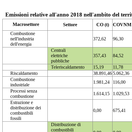
Emissioni relative all'anno 2018 nell'ambito del terri
Macrosettore
Settore
CO (t)
COVNM (
Combustione
nell'industria
372,62
96,30
dell'energia
Centrali
elettriche
357,43
84,52
pubbliche
Teleriscaldamento
15,19
11,78
Riscaldamento
38.891,46
5.062,36
Combustione
1.981,24
116,00
industriale
Processi senza
1.614,15
1.029,53
combustione
Estrazione e
distribuzione dei
0,00
675,41
combustibili
fossili
Distribuzione di
combustibili