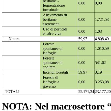
bestiame -
0,00
0,00
fermentazione
intestinale
Allevamento di
bestiame -
0,00
1.721,53
escrementi
Uso di pesticidi
0,00
1,03
e calce viva
Natura
59,97
4.808,49
Foreste
spontanee di
0,00
1.010,59
latifoglie
Foreste
spontanee di
0,00
541,62
conifere
Incendi forestali
59,97
3,19
Foreste di
latifoglie a
0,00
3.253,08
governo
TOTALI
55.171,34
23.177,20
NOTA: Nel macrosettore “