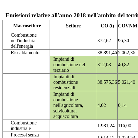
Emissioni relative all'anno 2018 nell'ambito del terri
Macrosettore
Settore
CO (t)
COVNM (
Combustione
nell'industria
372,62
96,30
dell'energia
Riscaldamento
38.891,46
5.062,36
Impianti di
combustione nel
312,08
40,82
terziario
Impianti di
combustione
38.575,36
5.021,40
residenziali
Impianti di
combustione
nell'agricoltura,
4,02
0,14
selvicoltura,
acquacoltura
Combustione
1.981,24
116,00
industriale
Processi senza
1.614,15
1.029,53