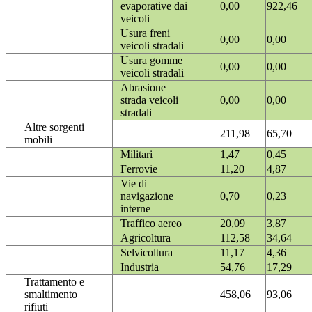
evaporative dai
0,00
922,46
veicoli
Usura freni
0,00
0,00
veicoli stradali
Usura gomme
0,00
0,00
veicoli stradali
Abrasione
strada veicoli
0,00
0,00
stradali
Altre sorgenti
211,98
65,70
mobili
Militari
1,47
0,45
Ferrovie
11,20
4,87
Vie di
navigazione
0,70
0,23
interne
Traffico aereo
20,09
3,87
Agricoltura
112,58
34,64
Selvicoltura
11,17
4,36
Industria
54,76
17,29
Trattamento e
smaltimento
458,06
93,06
rifiuti