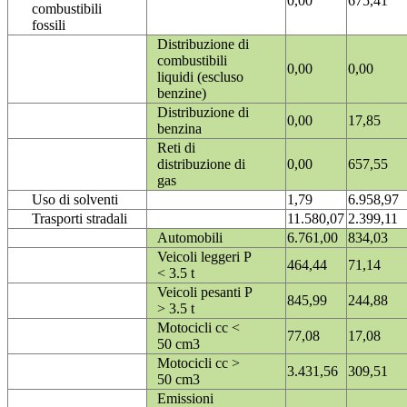
0,00
675,41
combustibili
fossili
Distribuzione di
combustibili
0,00
0,00
liquidi (escluso
benzine)
Distribuzione di
0,00
17,85
benzina
Reti di
distribuzione di
0,00
657,55
gas
Uso di solventi
1,79
6.958,97
Trasporti stradali
11.580,07
2.399,11
Automobili
6.761,00
834,03
Veicoli leggeri P
464,44
71,14
< 3.5 t
Veicoli pesanti P
845,99
244,88
> 3.5 t
Motocicli cc <
77,08
17,08
50 cm3
Motocicli cc >
3.431,56
309,51
50 cm3
Emissioni