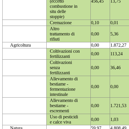
(eccetto
456,45
13,75
combustione in
situ delle
stoppie)
Cremazione
0,10
0,01
Altro
trattamento di
0,00
5,36
rifiuti
Agricoltura
0,00
1.872,27
Coltivazioni con
0,00
113,24
fertilizzanti
Coltivazioni
senza
0,00
36,46
fertilizzanti
Allevamento di
bestiame -
0,00
0,00
fermentazione
intestinale
Allevamento di
bestiame -
0,00
1.721,53
escrementi
Uso di pesticidi
0,00
1,03
e calce viva
Natura
59,97
4.808,49