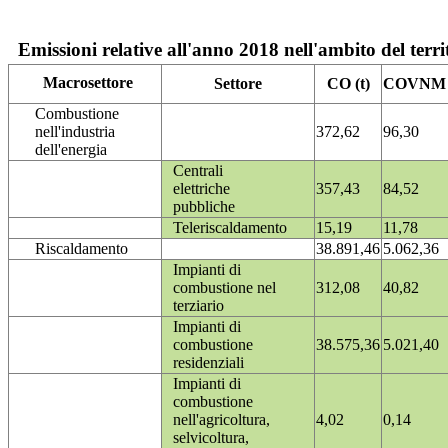
Emissioni relative all'anno 2018 nell'ambito del terri
Macrosettore
Settore
CO (t)
COVNM (
Combustione
nell'industria
372,62
96,30
dell'energia
Centrali
elettriche
357,43
84,52
pubbliche
Teleriscaldamento
15,19
11,78
Riscaldamento
38.891,46
5.062,36
Impianti di
combustione nel
312,08
40,82
terziario
Impianti di
combustione
38.575,36
5.021,40
residenziali
Impianti di
combustione
nell'agricoltura,
4,02
0,14
selvicoltura,