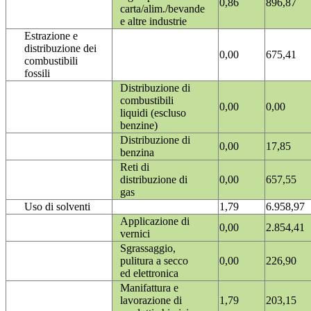
0,86
896,87
carta/alim./bevande
e altre industrie
Estrazione e
distribuzione dei
0,00
675,41
combustibili
fossili
Distribuzione di
combustibili
0,00
0,00
liquidi (escluso
benzine)
Distribuzione di
0,00
17,85
benzina
Reti di
distribuzione di
0,00
657,55
gas
Uso di solventi
1,79
6.958,97
Applicazione di
0,00
2.854,41
vernici
Sgrassaggio,
pulitura a secco
0,00
226,90
ed elettronica
Manifattura e
lavorazione di
1,79
203,15