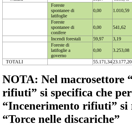
Foreste
spontanee di
0,00
1.010,59
latifoglie
Foreste
spontanee di
0,00
541,62
conifere
Incendi forestali
59,97
3,19
Foreste di
latifoglie a
0,00
3.253,08
governo
TOTALI
55.171,34
23.177,20
NOTA: Nel macrosettore “
rifiuti” si specifica che pe
“Incenerimento rifiuti” si r
“Torce nelle discariche”