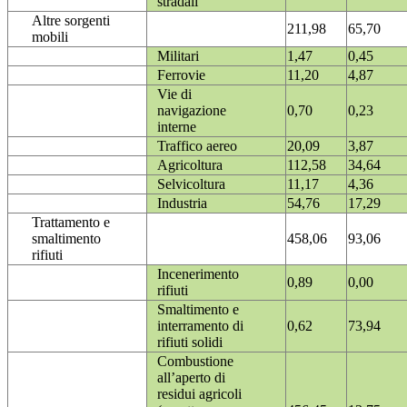
stradali
Altre sorgenti
211,98
65,70
mobili
Militari
1,47
0,45
Ferrovie
11,20
4,87
Vie di
navigazione
0,70
0,23
interne
Traffico aereo
20,09
3,87
Agricoltura
112,58
34,64
Selvicoltura
11,17
4,36
Industria
54,76
17,29
Trattamento e
smaltimento
458,06
93,06
rifiuti
Incenerimento
0,89
0,00
rifiuti
Smaltimento e
interramento di
0,62
73,94
rifiuti solidi
Combustione
all’aperto di
residui agricoli