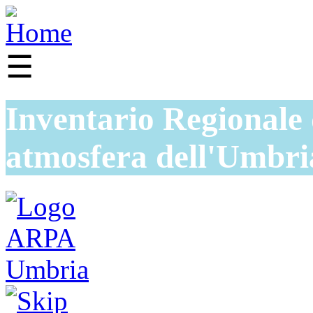
☰
Inventario Regionale 
atmosfera dell'Umbri