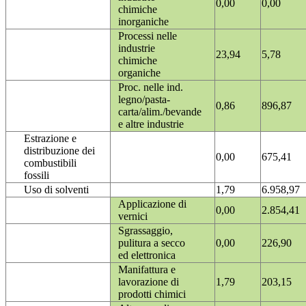
0,00
0,00
chimiche
inorganiche
Processi nelle
industrie
23,94
5,78
chimiche
organiche
Proc. nelle ind.
legno/pasta-
0,86
896,87
carta/alim./bevande
e altre industrie
Estrazione e
distribuzione dei
0,00
675,41
combustibili
fossili
Uso di solventi
1,79
6.958,97
Applicazione di
0,00
2.854,41
vernici
Sgrassaggio,
pulitura a secco
0,00
226,90
ed elettronica
Manifattura e
lavorazione di
1,79
203,15
prodotti chimici