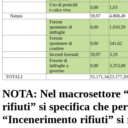
Uso di pesticidi
0,00
1,03
e calce viva
Natura
59,97
4.808,49
Foreste
spontanee di
0,00
1.010,59
latifoglie
Foreste
spontanee di
0,00
541,62
conifere
Incendi forestali
59,97
3,19
Foreste di
latifoglie a
0,00
3.253,08
governo
TOTALI
55.171,34
23.177,20
NOTA: Nel macrosettore “
rifiuti” si specifica che pe
“Incenerimento rifiuti” si r