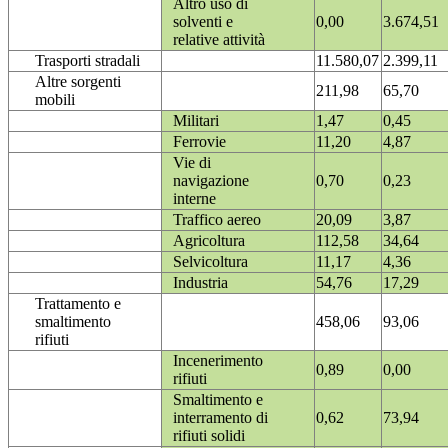
Altro uso di
solventi e
0,00
3.674,51
relative attività
Trasporti stradali
11.580,07
2.399,11
Altre sorgenti
211,98
65,70
mobili
Militari
1,47
0,45
Ferrovie
11,20
4,87
Vie di
navigazione
0,70
0,23
interne
Traffico aereo
20,09
3,87
Agricoltura
112,58
34,64
Selvicoltura
11,17
4,36
Industria
54,76
17,29
Trattamento e
smaltimento
458,06
93,06
rifiuti
Incenerimento
0,89
0,00
rifiuti
Smaltimento e
interramento di
0,62
73,94
rifiuti solidi