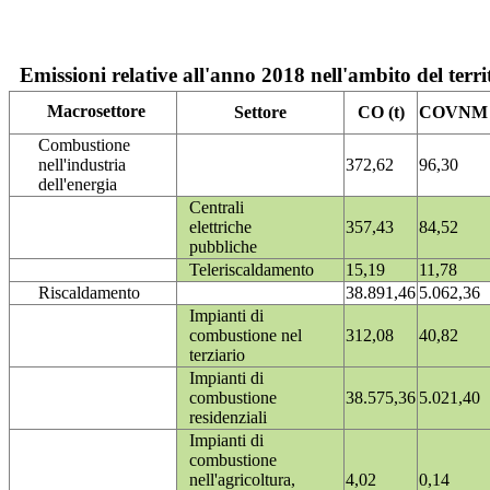
Emissioni relative all'anno 2018 nell'ambito del terri
Macrosettore
Settore
CO (t)
COVNM (
Combustione
nell'industria
372,62
96,30
dell'energia
Centrali
elettriche
357,43
84,52
pubbliche
Teleriscaldamento
15,19
11,78
Riscaldamento
38.891,46
5.062,36
Impianti di
combustione nel
312,08
40,82
terziario
Impianti di
combustione
38.575,36
5.021,40
residenziali
Impianti di
combustione
nell'agricoltura,
4,02
0,14