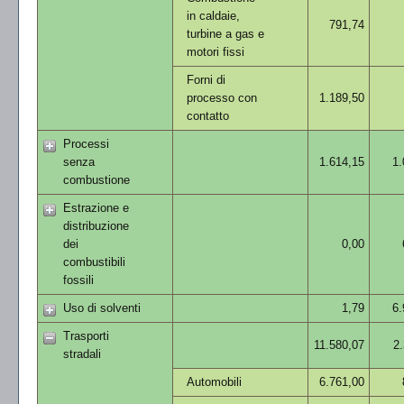
in caldaie,
791,74
turbine a gas e
motori fissi
Forni di
processo con
1.189,50
contatto
Processi
senza
1.614,15
1.
combustione
Estrazione e
distribuzione
dei
0,00
combustibili
fossili
Uso di solventi
1,79
6.
Trasporti
11.580,07
2.
stradali
Automobili
6.761,00