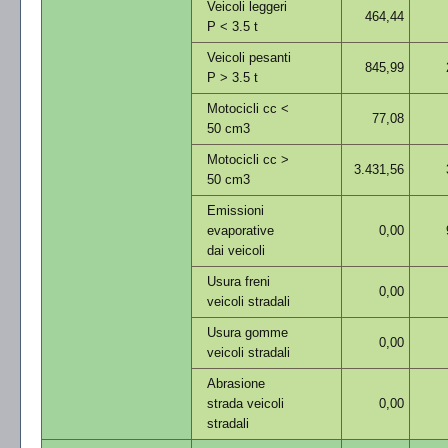
Veicoli leggeri
464,44
P < 3.5 t
Veicoli pesanti
845,99
P > 3.5 t
Motocicli cc <
77,08
50 cm3
Motocicli cc >
3.431,56
50 cm3
Emissioni
evaporative
0,00
dai veicoli
Usura freni
0,00
veicoli stradali
Usura gomme
0,00
veicoli stradali
Abrasione
strada veicoli
0,00
stradali