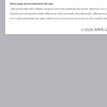
Nota sugli arrotondamenti dei dati
I dati presentati nella tabella vengono sommati partendo da numeri decimali con mol
Questo può comportare delle differenze nella seconda cifra decimale, differenze po
e in modo particolare per quei valori la cui somma ha come prima cifra significati
© 2026 ARPA Umbr