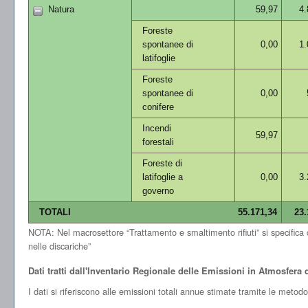
Natura
59,97
4.
Foreste
spontanee di
0,00
1.
latifoglie
Foreste
spontanee di
0,00
conifere
Incendi
59,97
forestali
Foreste di
latifoglie a
0,00
3.
governo
TOTALI
55.171,34
23.
NOTA: Nel macrosettore “Trattamento e smaltimento rifiuti” si specifica che
nelle discariche”
Dati tratti dall'Inventario Regionale delle Emissioni in Atmosfer
I dati si riferiscono alle emissioni totali annue stimate tramite le meto