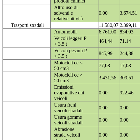
prodotti chimici
Altro uso di
solventi e
0,00
3.674,51
relative attività
Trasporti stradali
11.580,07
2.399,11
Automobili
6.761,00
834,03
Veicoli leggeri P
464,44
71,14
< 3.5 t
Veicoli pesanti P
845,99
244,88
> 3.5 t
Motocicli cc <
77,08
17,08
50 cm3
Motocicli cc >
3.431,56
309,51
50 cm3
Emissioni
evaporative dai
0,00
922,46
veicoli
Usura freni
0,00
0,00
veicoli stradali
Usura gomme
0,00
0,00
veicoli stradali
Abrasione
strada veicoli
0,00
0,00