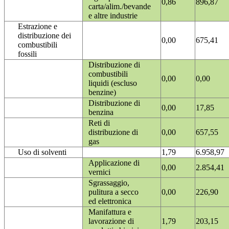
0,86
896,87
carta/alim./bevande
e altre industrie
Estrazione e
distribuzione dei
0,00
675,41
combustibili
fossili
Distribuzione di
combustibili
0,00
0,00
liquidi (escluso
benzine)
Distribuzione di
0,00
17,85
benzina
Reti di
distribuzione di
0,00
657,55
gas
Uso di solventi
1,79
6.958,97
Applicazione di
0,00
2.854,41
vernici
Sgrassaggio,
pulitura a secco
0,00
226,90
ed elettronica
Manifattura e
lavorazione di
1,79
203,15