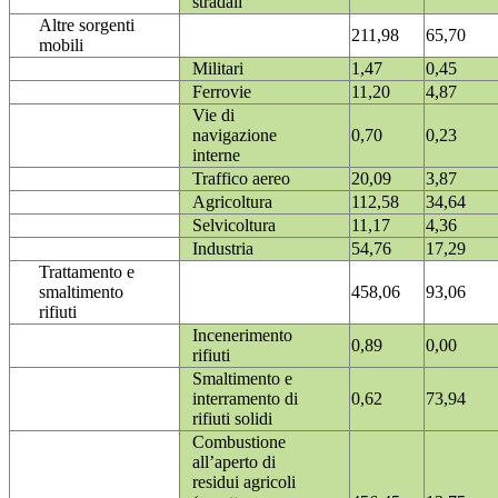
stradali
Altre sorgenti
211,98
65,70
mobili
Militari
1,47
0,45
Ferrovie
11,20
4,87
Vie di
navigazione
0,70
0,23
interne
Traffico aereo
20,09
3,87
Agricoltura
112,58
34,64
Selvicoltura
11,17
4,36
Industria
54,76
17,29
Trattamento e
smaltimento
458,06
93,06
rifiuti
Incenerimento
0,89
0,00
rifiuti
Smaltimento e
interramento di
0,62
73,94
rifiuti solidi
Combustione
all’aperto di
residui agricoli