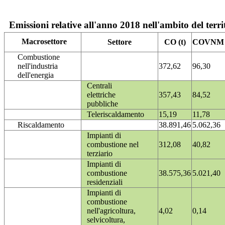
Emissioni relative all'anno 2018 nell'ambito del terri
Macrosettore
Settore
CO (t)
COVNM (
Combustione
nell'industria
372,62
96,30
dell'energia
Centrali
elettriche
357,43
84,52
pubbliche
Teleriscaldamento
15,19
11,78
Riscaldamento
38.891,46
5.062,36
Impianti di
combustione nel
312,08
40,82
terziario
Impianti di
combustione
38.575,36
5.021,40
residenziali
Impianti di
combustione
nell'agricoltura,
4,02
0,14
selvicoltura,