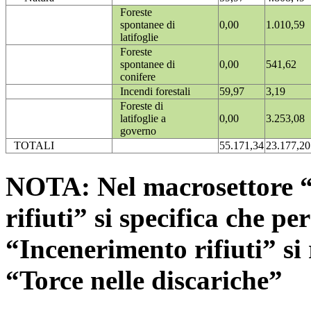
Foreste
spontanee di
0,00
1.010,59
latifoglie
Foreste
spontanee di
0,00
541,62
conifere
Incendi forestali
59,97
3,19
Foreste di
latifoglie a
0,00
3.253,08
governo
TOTALI
55.171,34
23.177,20
NOTA: Nel macrosettore “
rifiuti” si specifica che pe
“Incenerimento rifiuti” si r
“Torce nelle discariche”