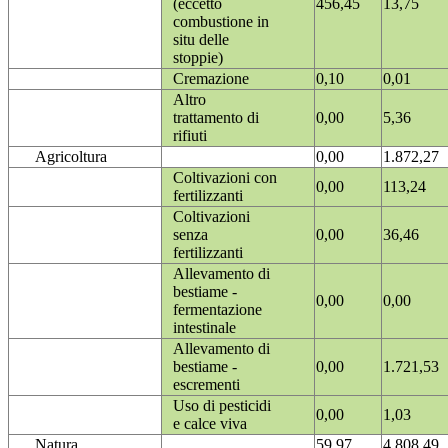
(eccetto
456,45
13,75
combustione in
situ delle
stoppie)
Cremazione
0,10
0,01
Altro
trattamento di
0,00
5,36
rifiuti
Agricoltura
0,00
1.872,27
Coltivazioni con
0,00
113,24
fertilizzanti
Coltivazioni
senza
0,00
36,46
fertilizzanti
Allevamento di
bestiame -
0,00
0,00
fermentazione
intestinale
Allevamento di
bestiame -
0,00
1.721,53
escrementi
Uso di pesticidi
0,00
1,03
e calce viva
Natura
59,97
4.808,49