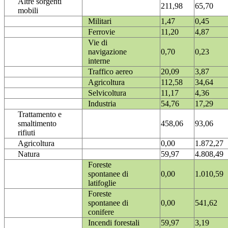
Altre sorgenti
211,98
65,70
mobili
Militari
1,47
0,45
Ferrovie
11,20
4,87
Vie di
navigazione
0,70
0,23
interne
Traffico aereo
20,09
3,87
Agricoltura
112,58
34,64
Selvicoltura
11,17
4,36
Industria
54,76
17,29
Trattamento e
smaltimento
458,06
93,06
rifiuti
Agricoltura
0,00
1.872,27
Natura
59,97
4.808,49
Foreste
spontanee di
0,00
1.010,59
latifoglie
Foreste
spontanee di
0,00
541,62
conifere
Incendi forestali
59,97
3,19