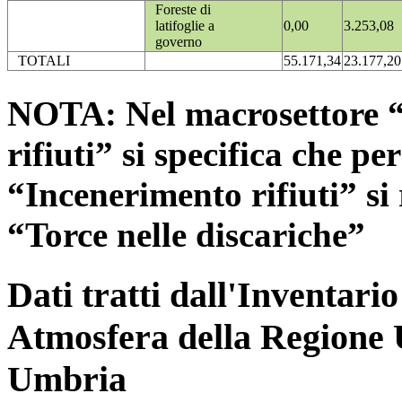
Foreste di
latifoglie a
0,00
3.253,08
governo
TOTALI
55.171,34
23.177,20
NOTA: Nel macrosettore “
rifiuti” si specifica che pe
“Incenerimento rifiuti” si r
“Torce nelle discariche”
Dati tratti dall'Inventari
Atmosfera della Regione 
Umbria