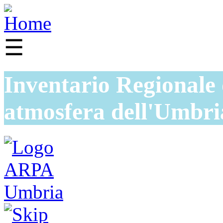
☰
Inventario Regionale 
atmosfera dell'Umbri