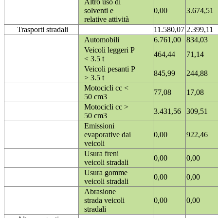
Altro uso di
solventi e
0,00
3.674,51
relative attività
Trasporti stradali
11.580,07
2.399,11
Automobili
6.761,00
834,03
Veicoli leggeri P
464,44
71,14
< 3.5 t
Veicoli pesanti P
845,99
244,88
> 3.5 t
Motocicli cc <
77,08
17,08
50 cm3
Motocicli cc >
3.431,56
309,51
50 cm3
Emissioni
evaporative dai
0,00
922,46
veicoli
Usura freni
0,00
0,00
veicoli stradali
Usura gomme
0,00
0,00
veicoli stradali
Abrasione
strada veicoli
0,00
0,00
stradali