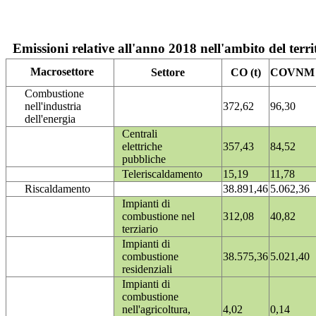
Emissioni relative all'anno 2018 nell'ambito del terri
Macrosettore
Settore
CO (t)
COVNM (
Combustione
nell'industria
372,62
96,30
dell'energia
Centrali
elettriche
357,43
84,52
pubbliche
Teleriscaldamento
15,19
11,78
Riscaldamento
38.891,46
5.062,36
Impianti di
combustione nel
312,08
40,82
terziario
Impianti di
combustione
38.575,36
5.021,40
residenziali
Impianti di
combustione
nell'agricoltura,
4,02
0,14