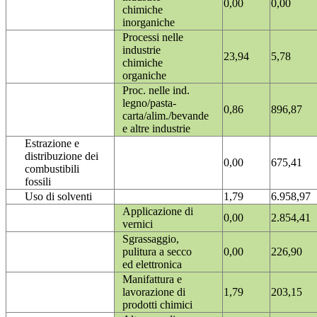
0,00
0,00
chimiche
inorganiche
Processi nelle
industrie
23,94
5,78
chimiche
organiche
Proc. nelle ind.
legno/pasta-
0,86
896,87
carta/alim./bevande
e altre industrie
Estrazione e
distribuzione dei
0,00
675,41
combustibili
fossili
Uso di solventi
1,79
6.958,97
Applicazione di
0,00
2.854,41
vernici
Sgrassaggio,
pulitura a secco
0,00
226,90
ed elettronica
Manifattura e
lavorazione di
1,79
203,15
prodotti chimici