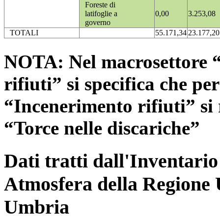
Foreste di
latifoglie a
0,00
3.253,08
governo
TOTALI
55.171,34
23.177,20
NOTA: Nel macrosettore “
rifiuti” si specifica che pe
“Incenerimento rifiuti” si r
“Torce nelle discariche”
Dati tratti dall'Inventari
Atmosfera della Regione 
Umbria