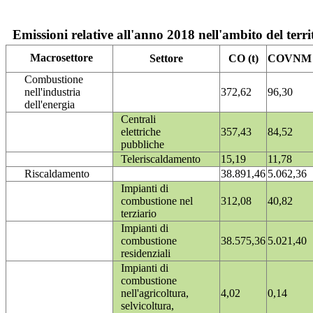
Emissioni relative all'anno 2018 nell'ambito del terri
Macrosettore
Settore
CO (t)
COVNM (
Combustione
nell'industria
372,62
96,30
dell'energia
Centrali
elettriche
357,43
84,52
pubbliche
Teleriscaldamento
15,19
11,78
Riscaldamento
38.891,46
5.062,36
Impianti di
combustione nel
312,08
40,82
terziario
Impianti di
combustione
38.575,36
5.021,40
residenziali
Impianti di
combustione
nell'agricoltura,
4,02
0,14
selvicoltura,