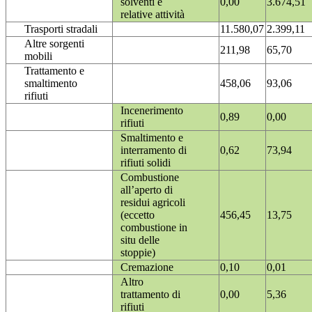
solventi e
0,00
3.674,51
relative attività
Trasporti stradali
11.580,07
2.399,11
Altre sorgenti
211,98
65,70
mobili
Trattamento e
smaltimento
458,06
93,06
rifiuti
Incenerimento
0,89
0,00
rifiuti
Smaltimento e
interramento di
0,62
73,94
rifiuti solidi
Combustione
all’aperto di
residui agricoli
(eccetto
456,45
13,75
combustione in
situ delle
stoppie)
Cremazione
0,10
0,01
Altro
trattamento di
0,00
5,36
rifiuti