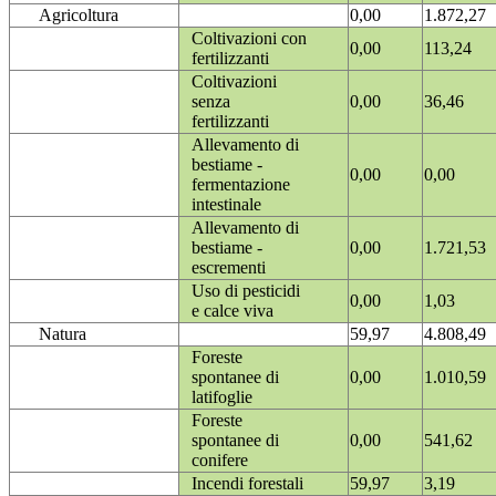
Agricoltura
0,00
1.872,27
Coltivazioni con
0,00
113,24
fertilizzanti
Coltivazioni
senza
0,00
36,46
fertilizzanti
Allevamento di
bestiame -
0,00
0,00
fermentazione
intestinale
Allevamento di
bestiame -
0,00
1.721,53
escrementi
Uso di pesticidi
0,00
1,03
e calce viva
Natura
59,97
4.808,49
Foreste
spontanee di
0,00
1.010,59
latifoglie
Foreste
spontanee di
0,00
541,62
conifere
Incendi forestali
59,97
3,19