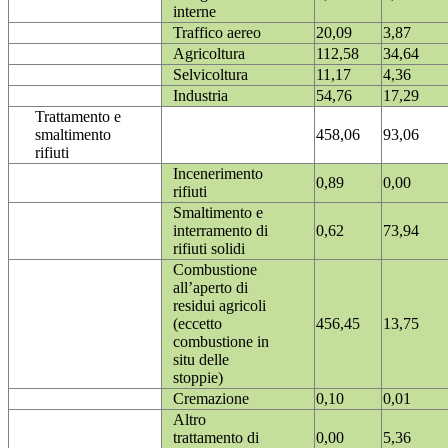
interne
Traffico aereo
20,09
3,87
Agricoltura
112,58
34,64
Selvicoltura
11,17
4,36
Industria
54,76
17,29
Trattamento e
smaltimento
458,06
93,06
rifiuti
Incenerimento
0,89
0,00
rifiuti
Smaltimento e
interramento di
0,62
73,94
rifiuti solidi
Combustione
all’aperto di
residui agricoli
(eccetto
456,45
13,75
combustione in
situ delle
stoppie)
Cremazione
0,10
0,01
Altro
trattamento di
0,00
5,36