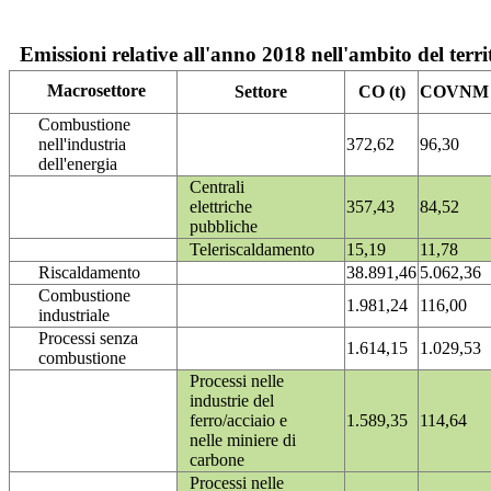
Emissioni relative all'anno 2018 nell'ambito del terri
Macrosettore
Settore
CO (t)
COVNM (
Combustione
nell'industria
372,62
96,30
dell'energia
Centrali
elettriche
357,43
84,52
pubbliche
Teleriscaldamento
15,19
11,78
Riscaldamento
38.891,46
5.062,36
Combustione
1.981,24
116,00
industriale
Processi senza
1.614,15
1.029,53
combustione
Processi nelle
industrie del
ferro/acciaio e
1.589,35
114,64
nelle miniere di
carbone
Processi nelle