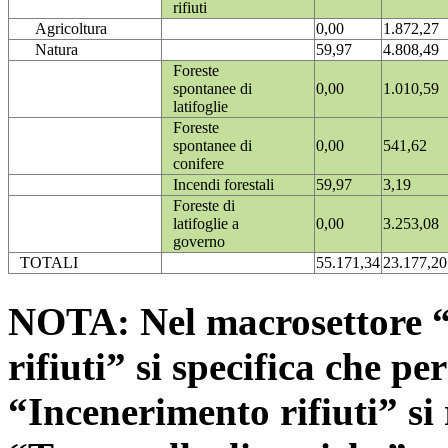
rifiuti
Agricoltura
0,00
1.872,27
Natura
59,97
4.808,49
Foreste
spontanee di
0,00
1.010,59
latifoglie
Foreste
spontanee di
0,00
541,62
conifere
Incendi forestali
59,97
3,19
Foreste di
latifoglie a
0,00
3.253,08
governo
TOTALI
55.171,34
23.177,20
NOTA: Nel macrosettore “
rifiuti” si specifica che pe
“Incenerimento rifiuti” si r