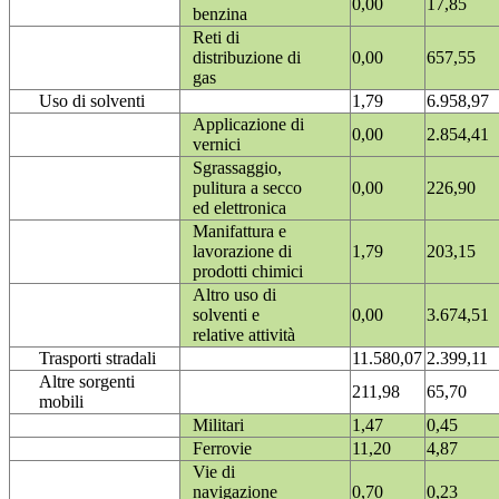
0,00
17,85
benzina
Reti di
distribuzione di
0,00
657,55
gas
Uso di solventi
1,79
6.958,97
Applicazione di
0,00
2.854,41
vernici
Sgrassaggio,
pulitura a secco
0,00
226,90
ed elettronica
Manifattura e
lavorazione di
1,79
203,15
prodotti chimici
Altro uso di
solventi e
0,00
3.674,51
relative attività
Trasporti stradali
11.580,07
2.399,11
Altre sorgenti
211,98
65,70
mobili
Militari
1,47
0,45
Ferrovie
11,20
4,87
Vie di
navigazione
0,70
0,23