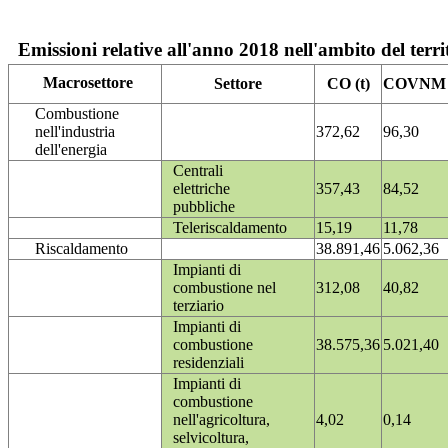
Emissioni relative all'anno 2018 nell'ambito del terri
Macrosettore
Settore
CO (t)
COVNM (
Combustione
nell'industria
372,62
96,30
dell'energia
Centrali
elettriche
357,43
84,52
pubbliche
Teleriscaldamento
15,19
11,78
Riscaldamento
38.891,46
5.062,36
Impianti di
combustione nel
312,08
40,82
terziario
Impianti di
combustione
38.575,36
5.021,40
residenziali
Impianti di
combustione
nell'agricoltura,
4,02
0,14
selvicoltura,