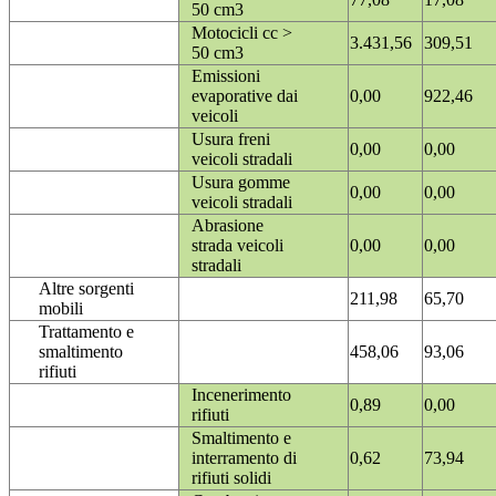
50 cm3
Motocicli cc >
3.431,56
309,51
50 cm3
Emissioni
evaporative dai
0,00
922,46
veicoli
Usura freni
0,00
0,00
veicoli stradali
Usura gomme
0,00
0,00
veicoli stradali
Abrasione
strada veicoli
0,00
0,00
stradali
Altre sorgenti
211,98
65,70
mobili
Trattamento e
smaltimento
458,06
93,06
rifiuti
Incenerimento
0,89
0,00
rifiuti
Smaltimento e
interramento di
0,62
73,94
rifiuti solidi