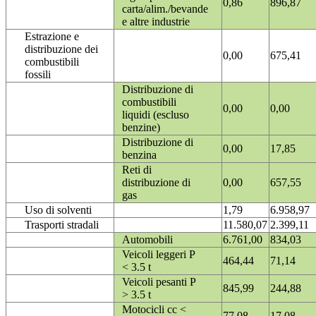
0,86
896,87
carta/alim./bevande
e altre industrie
Estrazione e
distribuzione dei
0,00
675,41
combustibili
fossili
Distribuzione di
combustibili
0,00
0,00
liquidi (escluso
benzine)
Distribuzione di
0,00
17,85
benzina
Reti di
distribuzione di
0,00
657,55
gas
Uso di solventi
1,79
6.958,97
Trasporti stradali
11.580,07
2.399,11
Automobili
6.761,00
834,03
Veicoli leggeri P
464,44
71,14
< 3.5 t
Veicoli pesanti P
845,99
244,88
> 3.5 t
Motocicli cc <
77,08
17,08