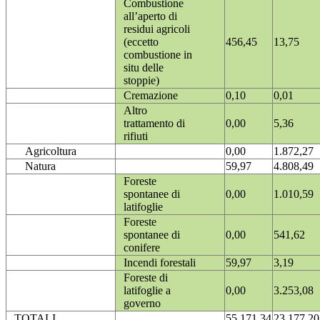
Combustione
all’aperto di
residui agricoli
(eccetto
456,45
13,75
combustione in
situ delle
stoppie)
Cremazione
0,10
0,01
Altro
trattamento di
0,00
5,36
rifiuti
Agricoltura
0,00
1.872,27
Natura
59,97
4.808,49
Foreste
spontanee di
0,00
1.010,59
latifoglie
Foreste
spontanee di
0,00
541,62
conifere
Incendi forestali
59,97
3,19
Foreste di
latifoglie a
0,00
3.253,08
governo
TOTALI
55.171,34
23.177,20