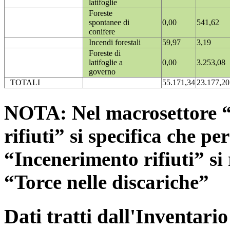
latifoglie
Foreste
spontanee di
0,00
541,62
conifere
Incendi forestali
59,97
3,19
Foreste di
latifoglie a
0,00
3.253,08
governo
TOTALI
55.171,34
23.177,20
NOTA: Nel macrosettore “
rifiuti” si specifica che pe
“Incenerimento rifiuti” si r
“Torce nelle discariche”
Dati tratti dall'Inventari