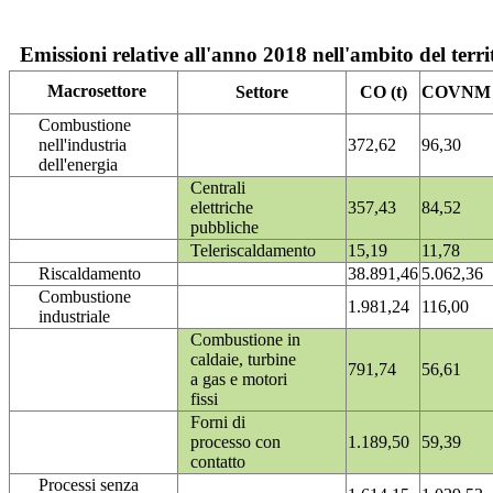
Emissioni relative all'anno 2018 nell'ambito del terri
Macrosettore
Settore
CO (t)
COVNM (
Combustione
nell'industria
372,62
96,30
dell'energia
Centrali
elettriche
357,43
84,52
pubbliche
Teleriscaldamento
15,19
11,78
Riscaldamento
38.891,46
5.062,36
Combustione
1.981,24
116,00
industriale
Combustione in
caldaie, turbine
791,74
56,61
a gas e motori
fissi
Forni di
processo con
1.189,50
59,39
contatto
Processi senza