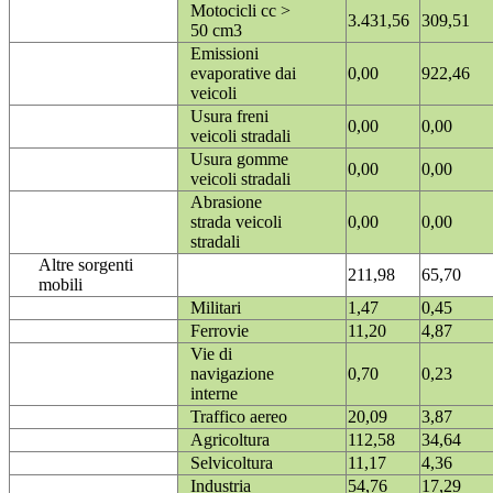
Motocicli cc >
3.431,56
309,51
50 cm3
Emissioni
evaporative dai
0,00
922,46
veicoli
Usura freni
0,00
0,00
veicoli stradali
Usura gomme
0,00
0,00
veicoli stradali
Abrasione
strada veicoli
0,00
0,00
stradali
Altre sorgenti
211,98
65,70
mobili
Militari
1,47
0,45
Ferrovie
11,20
4,87
Vie di
navigazione
0,70
0,23
interne
Traffico aereo
20,09
3,87
Agricoltura
112,58
34,64
Selvicoltura
11,17
4,36
Industria
54,76
17,29