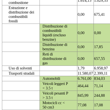
1.614,15
1.029,53
combustione
Estrazione e
distribuzione dei
0,00
675,41
combustibili
fossili
Distribuzione di
combustibili
0,00
0,00
liquidi (escluso
benzine)
Distribuzione di
0,00
17,85
benzina
Reti di
distribuzione di
0,00
657,55
gas
Uso di solventi
1,79
6.958,97
Trasporti stradali
11.580,07
2.399,11
Automobili
6.761,00
834,03
Veicoli leggeri P
464,44
71,14
< 3.5 t
Veicoli pesanti P
845,99
244,88
> 3.5 t
Motocicli cc <
77,08
17,08
50 cm3