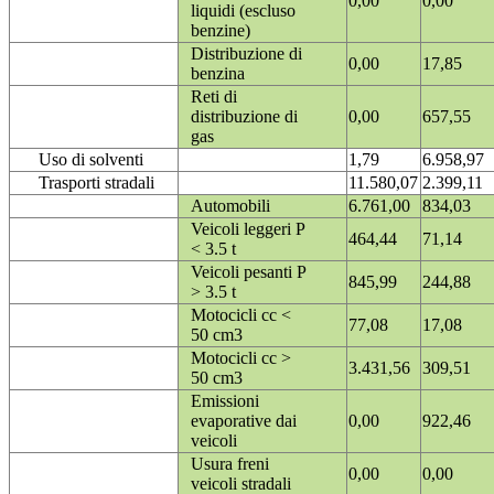
0,00
0,00
liquidi (escluso
benzine)
Distribuzione di
0,00
17,85
benzina
Reti di
distribuzione di
0,00
657,55
gas
Uso di solventi
1,79
6.958,97
Trasporti stradali
11.580,07
2.399,11
Automobili
6.761,00
834,03
Veicoli leggeri P
464,44
71,14
< 3.5 t
Veicoli pesanti P
845,99
244,88
> 3.5 t
Motocicli cc <
77,08
17,08
50 cm3
Motocicli cc >
3.431,56
309,51
50 cm3
Emissioni
evaporative dai
0,00
922,46
veicoli
Usura freni
0,00
0,00
veicoli stradali