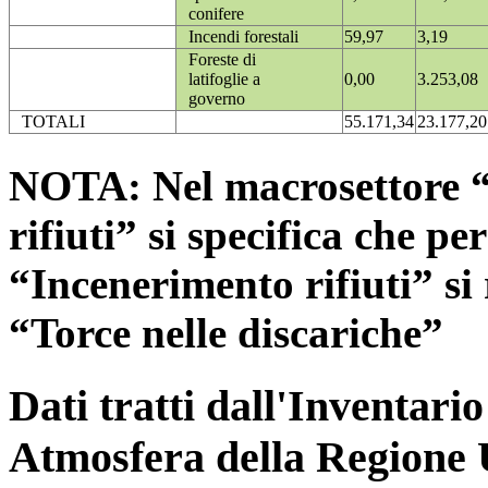
conifere
Incendi forestali
59,97
3,19
Foreste di
latifoglie a
0,00
3.253,08
governo
TOTALI
55.171,34
23.177,20
NOTA: Nel macrosettore “
rifiuti” si specifica che pe
“Incenerimento rifiuti” si r
“Torce nelle discariche”
Dati tratti dall'Inventari
Atmosfera della Regione 