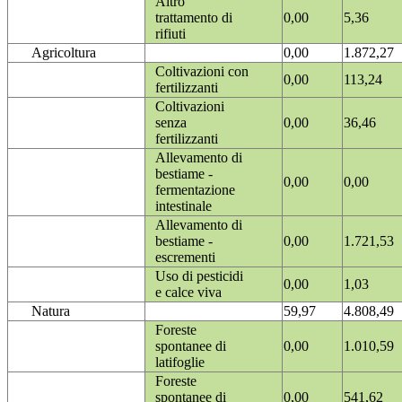
Altro
trattamento di
0,00
5,36
rifiuti
Agricoltura
0,00
1.872,27
Coltivazioni con
0,00
113,24
fertilizzanti
Coltivazioni
senza
0,00
36,46
fertilizzanti
Allevamento di
bestiame -
0,00
0,00
fermentazione
intestinale
Allevamento di
bestiame -
0,00
1.721,53
escrementi
Uso di pesticidi
0,00
1,03
e calce viva
Natura
59,97
4.808,49
Foreste
spontanee di
0,00
1.010,59
latifoglie
Foreste
spontanee di
0,00
541,62