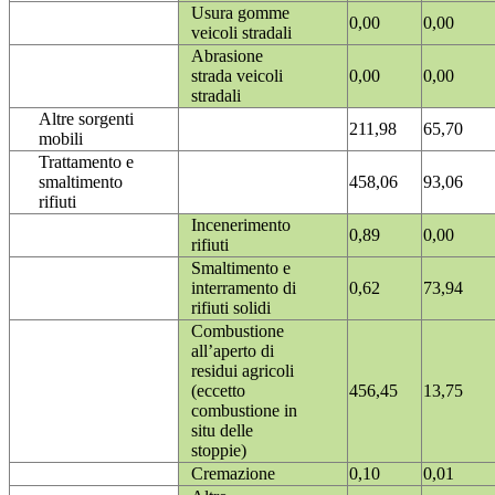
Usura gomme
0,00
0,00
veicoli stradali
Abrasione
strada veicoli
0,00
0,00
stradali
Altre sorgenti
211,98
65,70
mobili
Trattamento e
smaltimento
458,06
93,06
rifiuti
Incenerimento
0,89
0,00
rifiuti
Smaltimento e
interramento di
0,62
73,94
rifiuti solidi
Combustione
all’aperto di
residui agricoli
(eccetto
456,45
13,75
combustione in
situ delle
stoppie)
Cremazione
0,10
0,01