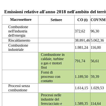
Emissioni relative all'anno 2018 nell'ambito del terri
Macrosettore
Settore
CO (t)
COVNM (
Combustione
nell'industria
372,62
96,30
dell'energia
Riscaldamento
38.891,46
5.062,36
Combustione
1.981,24
116,00
industriale
Combustione in
caldaie, turbine
791,74
56,61
a gas e motori
fissi
Forni di
processo con
1.189,50
59,39
contatto
Processi senza
1.614,15
1.029,53
combustione
Processi nelle
industrie del
ferro/acciaio e
1.589,35
114,64