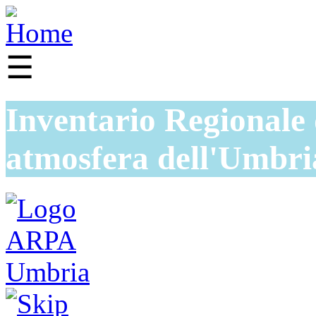
☰
Inventario Regionale 
atmosfera dell'Umbri