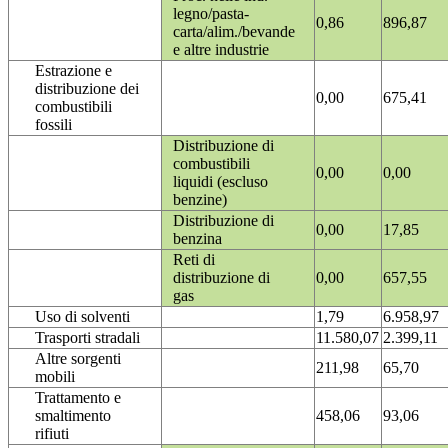
legno/pasta-
0,86
896,87
carta/alim./bevande
e altre industrie
Estrazione e
distribuzione dei
0,00
675,41
combustibili
fossili
Distribuzione di
combustibili
0,00
0,00
liquidi (escluso
benzine)
Distribuzione di
0,00
17,85
benzina
Reti di
distribuzione di
0,00
657,55
gas
Uso di solventi
1,79
6.958,97
Trasporti stradali
11.580,07
2.399,11
Altre sorgenti
211,98
65,70
mobili
Trattamento e
smaltimento
458,06
93,06
rifiuti