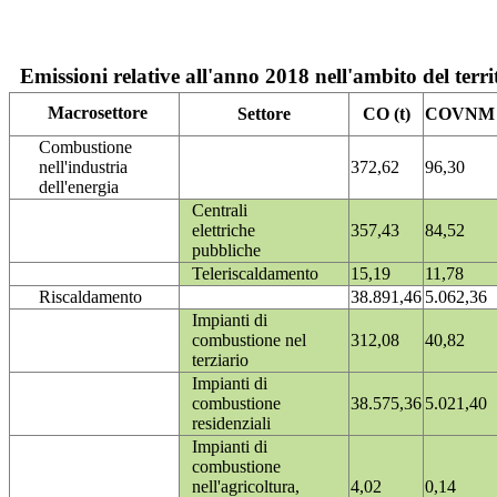
Emissioni relative all'anno 2018 nell'ambito del terri
Macrosettore
Settore
CO (t)
COVNM (
Combustione
nell'industria
372,62
96,30
dell'energia
Centrali
elettriche
357,43
84,52
pubbliche
Teleriscaldamento
15,19
11,78
Riscaldamento
38.891,46
5.062,36
Impianti di
combustione nel
312,08
40,82
terziario
Impianti di
combustione
38.575,36
5.021,40
residenziali
Impianti di
combustione
nell'agricoltura,
4,02
0,14