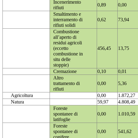
Incenerimento
0,89
0,00
rifiuti
Smaltimento e
interramento di
0,62
73,94
rifiuti solidi
Combustione
all’aperto di
residui agricoli
(eccetto
456,45
13,75
combustione in
situ delle
stoppie)
Cremazione
0,10
0,01
Altro
trattamento di
0,00
5,36
rifiuti
Agricoltura
0,00
1.872,27
Natura
59,97
4.808,49
Foreste
spontanee di
0,00
1.010,59
latifoglie
Foreste
spontanee di
0,00
541,62
conifere