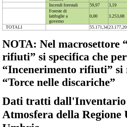
Incendi forestali
59,97
3,19
Foreste di
latifoglie a
0,00
3.253,08
governo
TOTALI
55.171,34
23.177,20
NOTA: Nel macrosettore “
rifiuti” si specifica che pe
“Incenerimento rifiuti” si r
“Torce nelle discariche”
Dati tratti dall'Inventari
Atmosfera della Regione 