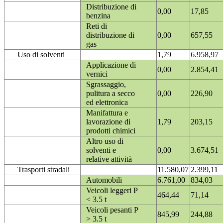
Distribuzione di
0,00
17,85
benzina
Reti di
distribuzione di
0,00
657,55
gas
Uso di solventi
1,79
6.958,97
Applicazione di
0,00
2.854,41
vernici
Sgrassaggio,
pulitura a secco
0,00
226,90
ed elettronica
Manifattura e
lavorazione di
1,79
203,15
prodotti chimici
Altro uso di
solventi e
0,00
3.674,51
relative attività
Trasporti stradali
11.580,07
2.399,11
Automobili
6.761,00
834,03
Veicoli leggeri P
464,44
71,14
< 3.5 t
Veicoli pesanti P
845,99
244,88
> 3.5 t