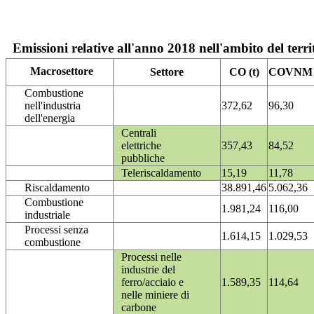
Emissioni relative all'anno 2018 nell'ambito del terri
Macrosettore
Settore
CO (t)
COVNM (
Combustione
nell'industria
372,62
96,30
dell'energia
Centrali
elettriche
357,43
84,52
pubbliche
Teleriscaldamento
15,19
11,78
Riscaldamento
38.891,46
5.062,36
Combustione
1.981,24
116,00
industriale
Processi senza
1.614,15
1.029,53
combustione
Processi nelle
industrie del
ferro/acciaio e
1.589,35
114,64
nelle miniere di
carbone