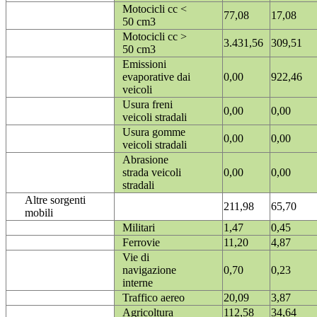
Motocicli cc <
77,08
17,08
50 cm3
Motocicli cc >
3.431,56
309,51
50 cm3
Emissioni
evaporative dai
0,00
922,46
veicoli
Usura freni
0,00
0,00
veicoli stradali
Usura gomme
0,00
0,00
veicoli stradali
Abrasione
strada veicoli
0,00
0,00
stradali
Altre sorgenti
211,98
65,70
mobili
Militari
1,47
0,45
Ferrovie
11,20
4,87
Vie di
navigazione
0,70
0,23
interne
Traffico aereo
20,09
3,87
Agricoltura
112,58
34,64