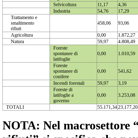
Selvicoltura
11,17
4,36
Industria
54,76
17,29
Trattamento e
smaltimento
458,06
93,06
rifiuti
Agricoltura
0,00
1.872,27
Natura
59,97
4.808,49
Foreste
spontanee di
0,00
1.010,59
latifoglie
Foreste
spontanee di
0,00
541,62
conifere
Incendi forestali
59,97
3,19
Foreste di
latifoglie a
0,00
3.253,08
governo
TOTALI
55.171,34
23.177,20
NOTA: Nel macrosettore “