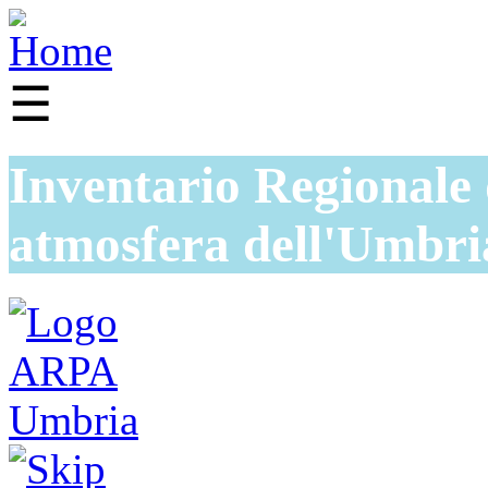
☰
Inventario Regionale 
atmosfera dell'Umbri