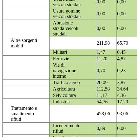
0,00
0,00
veicoli stradali
Usura gomme
0,00
0,00
veicoli stradali
Abrasione
strada veicoli
0,00
0,00
stradali
Altre sorgenti
211,98
65,70
mobili
Militari
1,47
0,45
Ferrovie
11,20
4,87
Vie di
navigazione
0,70
0,23
interne
Traffico aereo
20,09
3,87
Agricoltura
112,58
34,64
Selvicoltura
11,17
4,36
Industria
54,76
17,29
Trattamento e
smaltimento
458,06
93,06
rifiuti
Incenerimento
0,89
0,00
rifiuti