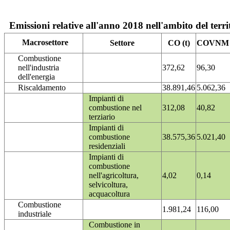
Emissioni relative all'anno 2018 nell'ambito del terri
Macrosettore
Settore
CO (t)
COVNM (
Combustione
nell'industria
372,62
96,30
dell'energia
Riscaldamento
38.891,46
5.062,36
Impianti di
combustione nel
312,08
40,82
terziario
Impianti di
combustione
38.575,36
5.021,40
residenziali
Impianti di
combustione
nell'agricoltura,
4,02
0,14
selvicoltura,
acquacoltura
Combustione
1.981,24
116,00
industriale
Combustione in