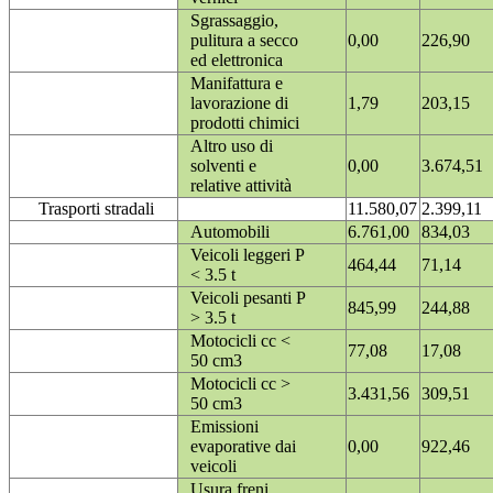
Sgrassaggio,
pulitura a secco
0,00
226,90
ed elettronica
Manifattura e
lavorazione di
1,79
203,15
prodotti chimici
Altro uso di
solventi e
0,00
3.674,51
relative attività
Trasporti stradali
11.580,07
2.399,11
Automobili
6.761,00
834,03
Veicoli leggeri P
464,44
71,14
< 3.5 t
Veicoli pesanti P
845,99
244,88
> 3.5 t
Motocicli cc <
77,08
17,08
50 cm3
Motocicli cc >
3.431,56
309,51
50 cm3
Emissioni
evaporative dai
0,00
922,46
veicoli
Usura freni