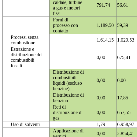
caldaie, turbine
791,74
56,61
a gas e motori
fissi
Forni di
processo con
1.189,50
59,39
contatto
Processi senza
1.614,15
1.029,53
combustione
Estrazione e
distribuzione dei
0,00
675,41
combustibili
fossili
Distribuzione di
combustibili
0,00
0,00
liquidi (escluso
benzine)
Distribuzione di
0,00
17,85
benzina
Reti di
distribuzione di
0,00
657,55
gas
Uso di solventi
1,79
6.958,97
Applicazione di
0,00
2.854,41
vernici