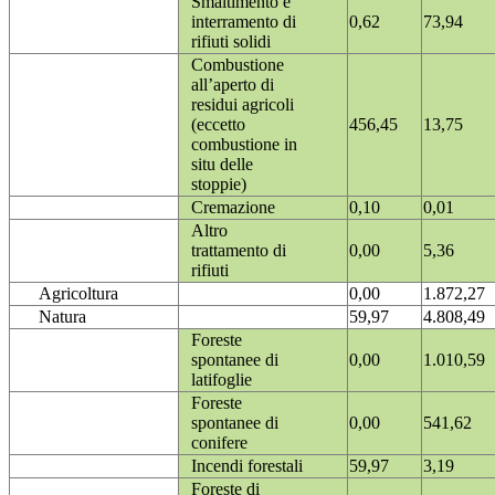
Smaltimento e
interramento di
0,62
73,94
rifiuti solidi
Combustione
all’aperto di
residui agricoli
(eccetto
456,45
13,75
combustione in
situ delle
stoppie)
Cremazione
0,10
0,01
Altro
trattamento di
0,00
5,36
rifiuti
Agricoltura
0,00
1.872,27
Natura
59,97
4.808,49
Foreste
spontanee di
0,00
1.010,59
latifoglie
Foreste
spontanee di
0,00
541,62
conifere
Incendi forestali
59,97
3,19
Foreste di