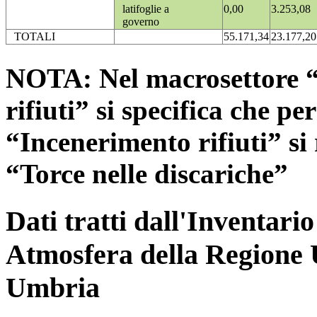
latifoglie a
0,00
3.253,08
governo
TOTALI
55.171,34
23.177,20
NOTA: Nel macrosettore “
rifiuti” si specifica che pe
“Incenerimento rifiuti” si r
“Torce nelle discariche”
Dati tratti dall'Inventari
Atmosfera della Regione 
Umbria