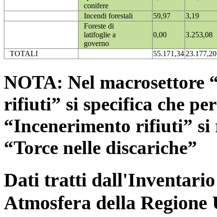
conifere
Incendi forestali
59,97
3,19
Foreste di
latifoglie a
0,00
3.253,08
governo
TOTALI
55.171,34
23.177,20
NOTA: Nel macrosettore “
rifiuti” si specifica che pe
“Incenerimento rifiuti” si r
“Torce nelle discariche”
Dati tratti dall'Inventari
Atmosfera della Regione 