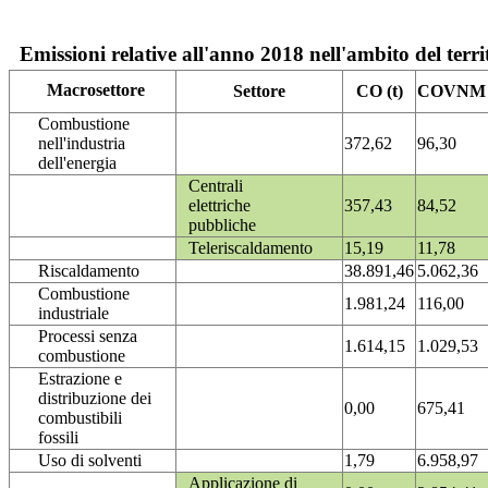
Emissioni relative all'anno 2018 nell'ambito del terri
Macrosettore
Settore
CO (t)
COVNM (
Combustione
nell'industria
372,62
96,30
dell'energia
Centrali
elettriche
357,43
84,52
pubbliche
Teleriscaldamento
15,19
11,78
Riscaldamento
38.891,46
5.062,36
Combustione
1.981,24
116,00
industriale
Processi senza
1.614,15
1.029,53
combustione
Estrazione e
distribuzione dei
0,00
675,41
combustibili
fossili
Uso di solventi
1,79
6.958,97
Applicazione di