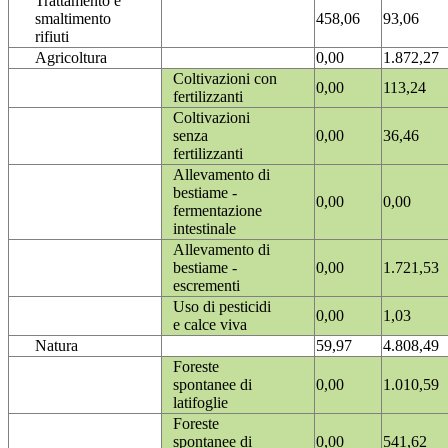
Trattamento e
smaltimento
458,06
93,06
rifiuti
Agricoltura
0,00
1.872,27
Coltivazioni con
0,00
113,24
fertilizzanti
Coltivazioni
senza
0,00
36,46
fertilizzanti
Allevamento di
bestiame -
0,00
0,00
fermentazione
intestinale
Allevamento di
bestiame -
0,00
1.721,53
escrementi
Uso di pesticidi
0,00
1,03
e calce viva
Natura
59,97
4.808,49
Foreste
spontanee di
0,00
1.010,59
latifoglie
Foreste
spontanee di
0,00
541,62