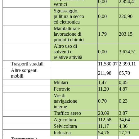
0,00
2.854,41
vernici
Sgrassaggio,
pulitura a secco
0,00
226,90
ed elettronica
Manifattura e
lavorazione di
1,79
203,15
prodotti chimici
Altro uso di
solventi e
0,00
3.674,51
relative attività
Trasporti stradali
11.580,07
2.399,11
Altre sorgenti
211,98
65,70
mobili
Militari
1,47
0,45
Ferrovie
11,20
4,87
Vie di
navigazione
0,70
0,23
interne
Traffico aereo
20,09
3,87
Agricoltura
112,58
34,64
Selvicoltura
11,17
4,36
Industria
54,76
17,29