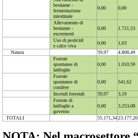
bestiame -
0,00
0,00
fermentazione
intestinale
Allevamento di
bestiame -
0,00
1.721,53
escrementi
Uso di pesticidi
0,00
1,03
e calce viva
Natura
59,97
4.808,49
Foreste
spontanee di
0,00
1.010,59
latifoglie
Foreste
spontanee di
0,00
541,62
conifere
Incendi forestali
59,97
3,19
Foreste di
latifoglie a
0,00
3.253,08
governo
TOTALI
55.171,34
23.177,20
NOTA: Nel macrosettore “