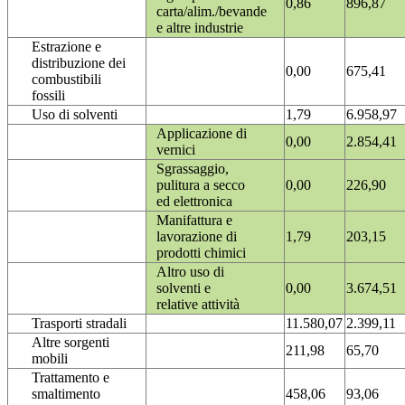
0,86
896,87
carta/alim./bevande
e altre industrie
Estrazione e
distribuzione dei
0,00
675,41
combustibili
fossili
Uso di solventi
1,79
6.958,97
Applicazione di
0,00
2.854,41
vernici
Sgrassaggio,
pulitura a secco
0,00
226,90
ed elettronica
Manifattura e
lavorazione di
1,79
203,15
prodotti chimici
Altro uso di
solventi e
0,00
3.674,51
relative attività
Trasporti stradali
11.580,07
2.399,11
Altre sorgenti
211,98
65,70
mobili
Trattamento e
smaltimento
458,06
93,06