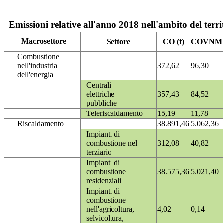
Emissioni relative all'anno 2018 nell'ambito del terri
Macrosettore
Settore
CO (t)
COVNM (
Combustione
nell'industria
372,62
96,30
dell'energia
Centrali
elettriche
357,43
84,52
pubbliche
Teleriscaldamento
15,19
11,78
Riscaldamento
38.891,46
5.062,36
Impianti di
combustione nel
312,08
40,82
terziario
Impianti di
combustione
38.575,36
5.021,40
residenziali
Impianti di
combustione
nell'agricoltura,
4,02
0,14
selvicoltura,