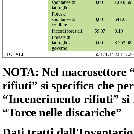
spontanee di
0,00
1.010,59
latifoglie
Foreste
spontanee di
0,00
541,62
conifere
Incendi forestali
59,97
3,19
Foreste di
latifoglie a
0,00
3.253,08
governo
TOTALI
55.171,34
23.177,20
NOTA: Nel macrosettore “
rifiuti” si specifica che pe
“Incenerimento rifiuti” si r
“Torce nelle discariche”
Dati tratti dall'Inventari