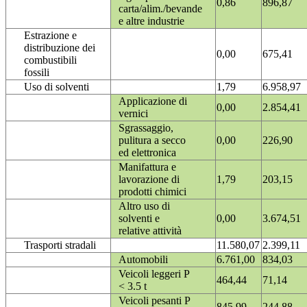
0,86
896,87
carta/alim./bevande
e altre industrie
Estrazione e
distribuzione dei
0,00
675,41
combustibili
fossili
Uso di solventi
1,79
6.958,97
Applicazione di
0,00
2.854,41
vernici
Sgrassaggio,
pulitura a secco
0,00
226,90
ed elettronica
Manifattura e
lavorazione di
1,79
203,15
prodotti chimici
Altro uso di
solventi e
0,00
3.674,51
relative attività
Trasporti stradali
11.580,07
2.399,11
Automobili
6.761,00
834,03
Veicoli leggeri P
464,44
71,14
< 3.5 t
Veicoli pesanti P
845,99
244,88