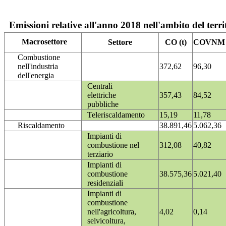
Emissioni relative all'anno 2018 nell'ambito del terri
Macrosettore
Settore
CO (t)
COVNM (
Combustione
nell'industria
372,62
96,30
dell'energia
Centrali
elettriche
357,43
84,52
pubbliche
Teleriscaldamento
15,19
11,78
Riscaldamento
38.891,46
5.062,36
Impianti di
combustione nel
312,08
40,82
terziario
Impianti di
combustione
38.575,36
5.021,40
residenziali
Impianti di
combustione
nell'agricoltura,
4,02
0,14
selvicoltura,