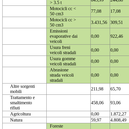
> 3.5 t
Motocicli cc <
77,08
17,08
50 cm3
Motocicli cc >
3.431,56
309,51
50 cm3
Emissioni
evaporative dai
0,00
922,46
veicoli
Usura freni
0,00
0,00
veicoli stradali
Usura gomme
0,00
0,00
veicoli stradali
Abrasione
strada veicoli
0,00
0,00
stradali
Altre sorgenti
211,98
65,70
mobili
Trattamento e
smaltimento
458,06
93,06
rifiuti
Agricoltura
0,00
1.872,27
Natura
59,97
4.808,49
Foreste