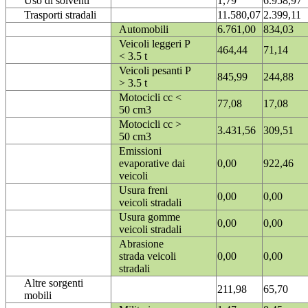
Uso di solventi
1,79
6.958,97
Trasporti stradali
11.580,07
2.399,11
Automobili
6.761,00
834,03
Veicoli leggeri P
464,44
71,14
< 3.5 t
Veicoli pesanti P
845,99
244,88
> 3.5 t
Motocicli cc <
77,08
17,08
50 cm3
Motocicli cc >
3.431,56
309,51
50 cm3
Emissioni
evaporative dai
0,00
922,46
veicoli
Usura freni
0,00
0,00
veicoli stradali
Usura gomme
0,00
0,00
veicoli stradali
Abrasione
strada veicoli
0,00
0,00
stradali
Altre sorgenti
211,98
65,70
mobili