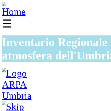
☰
Inventario Regionale 
atmosfera dell'Umbri