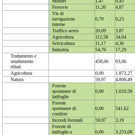
Militari
1,47
0,45
Ferrovie
11,20
4,87
Vie di
navigazione
0,70
0,23
interne
Traffico aereo
20,09
3,87
Agricoltura
112,58
34,64
Selvicoltura
11,17
4,36
Industria
54,76
17,29
Trattamento e
smaltimento
458,06
93,06
rifiuti
Agricoltura
0,00
1.872,27
Natura
59,97
4.808,49
Foreste
spontanee di
0,00
1.010,59
latifoglie
Foreste
spontanee di
0,00
541,62
conifere
Incendi forestali
59,97
3,19
Foreste di
latifoglie a
0,00
3.253,08