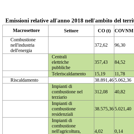
Emissioni relative all'anno 2018 nell'ambito del terri
Macrosettore
Settore
CO (t)
COVNM (
Combustione
nell'industria
372,62
96,30
dell'energia
Centrali
elettriche
357,43
84,52
pubbliche
Teleriscaldamento
15,19
11,78
Riscaldamento
38.891,46
5.062,36
Impianti di
combustione nel
312,08
40,82
terziario
Impianti di
combustione
38.575,36
5.021,40
residenziali
Impianti di
combustione
nell'agricoltura,
4,02
0,14