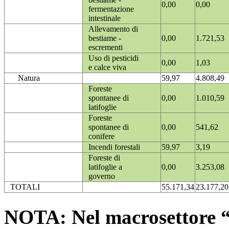
0,00
0,00
fermentazione
intestinale
Allevamento di
bestiame -
0,00
1.721,53
escrementi
Uso di pesticidi
0,00
1,03
e calce viva
Natura
59,97
4.808,49
Foreste
spontanee di
0,00
1.010,59
latifoglie
Foreste
spontanee di
0,00
541,62
conifere
Incendi forestali
59,97
3,19
Foreste di
latifoglie a
0,00
3.253,08
governo
TOTALI
55.171,34
23.177,20
NOTA: Nel macrosettore “