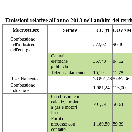
Emissioni relative all'anno 2018 nell'ambito del terri
Macrosettore
Settore
CO (t)
COVNM (
Combustione
nell'industria
372,62
96,30
dell'energia
Centrali
elettriche
357,43
84,52
pubbliche
Teleriscaldamento
15,19
11,78
Riscaldamento
38.891,46
5.062,36
Combustione
1.981,24
116,00
industriale
Combustione in
caldaie, turbine
791,74
56,61
a gas e motori
fissi
Forni di
processo con
1.189,50
59,39
contatto