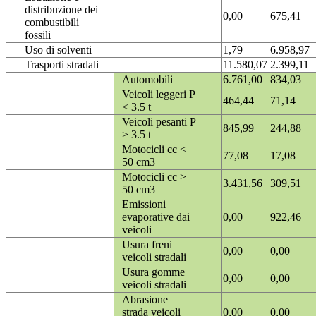
distribuzione dei
0,00
675,41
combustibili
fossili
Uso di solventi
1,79
6.958,97
Trasporti stradali
11.580,07
2.399,11
Automobili
6.761,00
834,03
Veicoli leggeri P
464,44
71,14
< 3.5 t
Veicoli pesanti P
845,99
244,88
> 3.5 t
Motocicli cc <
77,08
17,08
50 cm3
Motocicli cc >
3.431,56
309,51
50 cm3
Emissioni
evaporative dai
0,00
922,46
veicoli
Usura freni
0,00
0,00
veicoli stradali
Usura gomme
0,00
0,00
veicoli stradali
Abrasione
strada veicoli
0,00
0,00