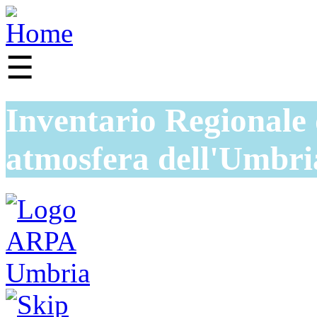
☰
Inventario Regionale 
atmosfera dell'Umbri