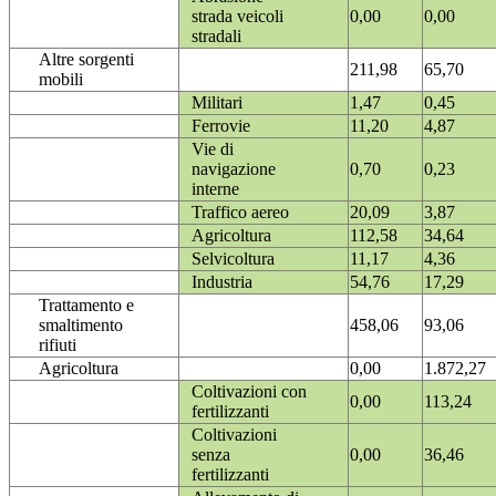
strada veicoli
0,00
0,00
stradali
Altre sorgenti
211,98
65,70
mobili
Militari
1,47
0,45
Ferrovie
11,20
4,87
Vie di
navigazione
0,70
0,23
interne
Traffico aereo
20,09
3,87
Agricoltura
112,58
34,64
Selvicoltura
11,17
4,36
Industria
54,76
17,29
Trattamento e
smaltimento
458,06
93,06
rifiuti
Agricoltura
0,00
1.872,27
Coltivazioni con
0,00
113,24
fertilizzanti
Coltivazioni
senza
0,00
36,46
fertilizzanti