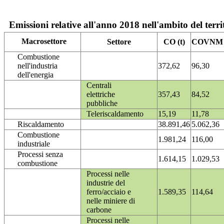
Emissioni relative all'anno 2018 nell'ambito del terri
Macrosettore
Settore
CO (t)
COVNM (
Combustione
nell'industria
372,62
96,30
dell'energia
Centrali
elettriche
357,43
84,52
pubbliche
Teleriscaldamento
15,19
11,78
Riscaldamento
38.891,46
5.062,36
Combustione
1.981,24
116,00
industriale
Processi senza
1.614,15
1.029,53
combustione
Processi nelle
industrie del
ferro/acciaio e
1.589,35
114,64
nelle miniere di
carbone
Processi nelle