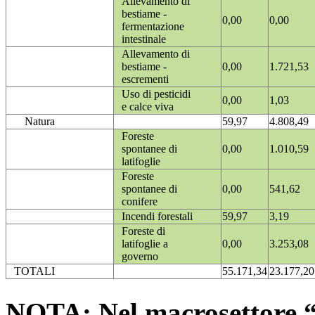
Allevamento di
bestiame -
0,00
0,00
fermentazione
intestinale
Allevamento di
bestiame -
0,00
1.721,53
escrementi
Uso di pesticidi
0,00
1,03
e calce viva
Natura
59,97
4.808,49
Foreste
spontanee di
0,00
1.010,59
latifoglie
Foreste
spontanee di
0,00
541,62
conifere
Incendi forestali
59,97
3,19
Foreste di
latifoglie a
0,00
3.253,08
governo
TOTALI
55.171,34
23.177,20
NOTA: Nel macrosettore “