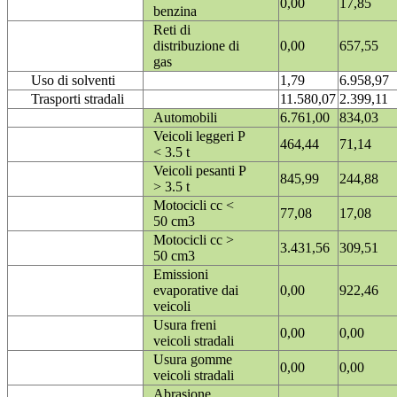
0,00
17,85
benzina
Reti di
distribuzione di
0,00
657,55
gas
Uso di solventi
1,79
6.958,97
Trasporti stradali
11.580,07
2.399,11
Automobili
6.761,00
834,03
Veicoli leggeri P
464,44
71,14
< 3.5 t
Veicoli pesanti P
845,99
244,88
> 3.5 t
Motocicli cc <
77,08
17,08
50 cm3
Motocicli cc >
3.431,56
309,51
50 cm3
Emissioni
evaporative dai
0,00
922,46
veicoli
Usura freni
0,00
0,00
veicoli stradali
Usura gomme
0,00
0,00
veicoli stradali
Abrasione