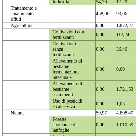
Industria
54,76
17,29
Trattamento e
smaltimento
458,06
93,06
rifiuti
Agricoltura
0,00
1.872,27
Coltivazioni con
0,00
113,24
fertilizzanti
Coltivazioni
senza
0,00
36,46
fertilizzanti
Allevamento di
bestiame -
0,00
0,00
fermentazione
intestinale
Allevamento di
bestiame -
0,00
1.721,53
escrementi
Uso di pesticidi
0,00
1,03
e calce viva
Natura
59,97
4.808,49
Foreste
spontanee di
0,00
1.010,59
latifoglie