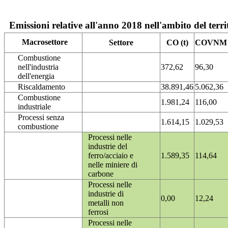
Emissioni relative all'anno 2018 nell'ambito del terri
Macrosettore
Settore
CO (t)
COVNM (
Combustione
nell'industria
372,62
96,30
dell'energia
Riscaldamento
38.891,46
5.062,36
Combustione
1.981,24
116,00
industriale
Processi senza
1.614,15
1.029,53
combustione
Processi nelle
industrie del
ferro/acciaio e
1.589,35
114,64
nelle miniere di
carbone
Processi nelle
industrie di
0,00
12,24
metalli non
ferrosi
Processi nelle