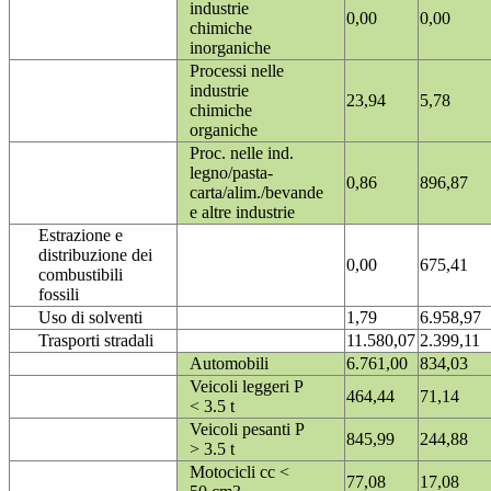
industrie
0,00
0,00
chimiche
inorganiche
Processi nelle
industrie
23,94
5,78
chimiche
organiche
Proc. nelle ind.
legno/pasta-
0,86
896,87
carta/alim./bevande
e altre industrie
Estrazione e
distribuzione dei
0,00
675,41
combustibili
fossili
Uso di solventi
1,79
6.958,97
Trasporti stradali
11.580,07
2.399,11
Automobili
6.761,00
834,03
Veicoli leggeri P
464,44
71,14
< 3.5 t
Veicoli pesanti P
845,99
244,88
> 3.5 t
Motocicli cc <
77,08
17,08