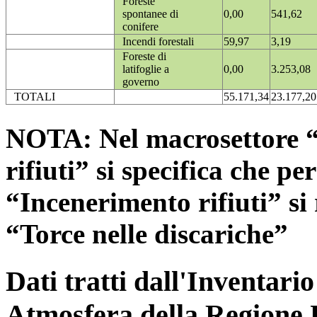
Foreste
spontanee di
0,00
541,62
conifere
Incendi forestali
59,97
3,19
Foreste di
latifoglie a
0,00
3.253,08
governo
TOTALI
55.171,34
23.177,20
NOTA: Nel macrosettore “
rifiuti” si specifica che pe
“Incenerimento rifiuti” si r
“Torce nelle discariche”
Dati tratti dall'Inventari
Atmosfera della Regione 