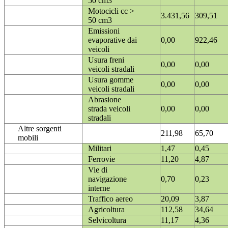
50 cm3
Motocicli cc >
3.431,56
309,51
50 cm3
Emissioni
evaporative dai
0,00
922,46
veicoli
Usura freni
0,00
0,00
veicoli stradali
Usura gomme
0,00
0,00
veicoli stradali
Abrasione
strada veicoli
0,00
0,00
stradali
Altre sorgenti
211,98
65,70
mobili
Militari
1,47
0,45
Ferrovie
11,20
4,87
Vie di
navigazione
0,70
0,23
interne
Traffico aereo
20,09
3,87
Agricoltura
112,58
34,64
Selvicoltura
11,17
4,36