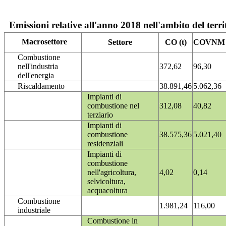
Emissioni relative all'anno 2018 nell'ambito del terri
Macrosettore
Settore
CO (t)
COVNM (
Combustione
nell'industria
372,62
96,30
dell'energia
Riscaldamento
38.891,46
5.062,36
Impianti di
combustione nel
312,08
40,82
terziario
Impianti di
combustione
38.575,36
5.021,40
residenziali
Impianti di
combustione
nell'agricoltura,
4,02
0,14
selvicoltura,
acquacoltura
Combustione
1.981,24
116,00
industriale
Combustione in