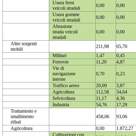
Usura freni
0,00
0,00
veicoli stradali
Usura gomme
0,00
0,00
veicoli stradali
Abrasione
strada veicoli
0,00
0,00
stradali
Altre sorgenti
211,98
65,70
mobili
Militari
1,47
0,45
Ferrovie
11,20
4,87
Vie di
navigazione
0,70
0,23
interne
Traffico aereo
20,09
3,87
Agricoltura
112,58
34,64
Selvicoltura
11,17
4,36
Industria
54,76
17,29
Trattamento e
smaltimento
458,06
93,06
rifiuti
Agricoltura
0,00
1.872,27
Coltivazioni con