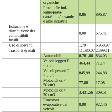
organiche
Proc. nelle ind.
legno/pasta-
0,86
896,87
carta/alim./bevande
e altre industrie
Estrazione e
distribuzione dei
0,00
675,41
combustibili
fossili
Uso di solventi
1,79
6.958,97
Trasporti stradali
11.580,07
2.399,11
Automobili
6.761,00
834,03
Veicoli leggeri P
464,44
71,14
< 3.5 t
Veicoli pesanti P
845,99
244,88
> 3.5 t
Motocicli cc <
77,08
17,08
50 cm3
Motocicli cc >
3.431,56
309,51
50 cm3
Emissioni
evaporative dai
0,00
922,46
veicoli