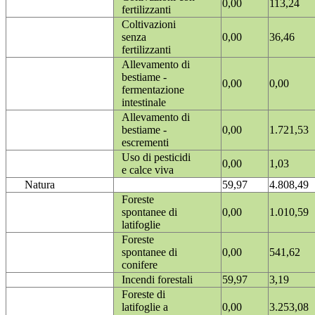
0,00
113,24
fertilizzanti
Coltivazioni
senza
0,00
36,46
fertilizzanti
Allevamento di
bestiame -
0,00
0,00
fermentazione
intestinale
Allevamento di
bestiame -
0,00
1.721,53
escrementi
Uso di pesticidi
0,00
1,03
e calce viva
Natura
59,97
4.808,49
Foreste
spontanee di
0,00
1.010,59
latifoglie
Foreste
spontanee di
0,00
541,62
conifere
Incendi forestali
59,97
3,19
Foreste di
latifoglie a
0,00
3.253,08