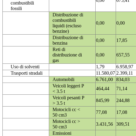
0,00
675,41
combustibili
fossili
Distribuzione di
combustibili
0,00
0,00
liquidi (escluso
benzine)
Distribuzione di
0,00
17,85
benzina
Reti di
distribuzione di
0,00
657,55
gas
Uso di solventi
1,79
6.958,97
Trasporti stradali
11.580,07
2.399,11
Automobili
6.761,00
834,03
Veicoli leggeri P
464,44
71,14
< 3.5 t
Veicoli pesanti P
845,99
244,88
> 3.5 t
Motocicli cc <
77,08
17,08
50 cm3
Motocicli cc >
3.431,56
309,51
50 cm3
Emissioni