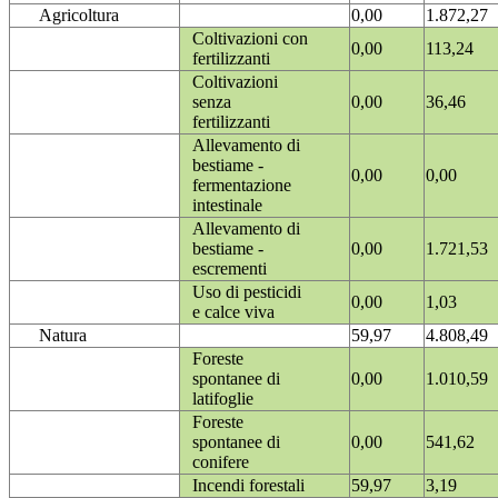
Agricoltura
0,00
1.872,27
Coltivazioni con
0,00
113,24
fertilizzanti
Coltivazioni
senza
0,00
36,46
fertilizzanti
Allevamento di
bestiame -
0,00
0,00
fermentazione
intestinale
Allevamento di
bestiame -
0,00
1.721,53
escrementi
Uso di pesticidi
0,00
1,03
e calce viva
Natura
59,97
4.808,49
Foreste
spontanee di
0,00
1.010,59
latifoglie
Foreste
spontanee di
0,00
541,62
conifere
Incendi forestali
59,97
3,19