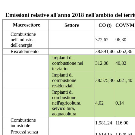
Emissioni relative all'anno 2018 nell'ambito del terri
Macrosettore
Settore
CO (t)
COVNM (
Combustione
nell'industria
372,62
96,30
dell'energia
Riscaldamento
38.891,46
5.062,36
Impianti di
combustione nel
312,08
40,82
terziario
Impianti di
combustione
38.575,36
5.021,40
residenziali
Impianti di
combustione
nell'agricoltura,
4,02
0,14
selvicoltura,
acquacoltura
Combustione
1.981,24
116,00
industriale
Processi senza
1.614,15
1.029,53