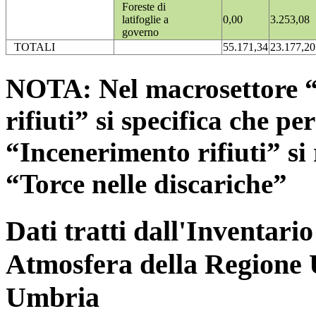
Foreste di
latifoglie a
0,00
3.253,08
governo
TOTALI
55.171,34
23.177,20
NOTA: Nel macrosettore “
rifiuti” si specifica che pe
“Incenerimento rifiuti” si r
“Torce nelle discariche”
Dati tratti dall'Inventari
Atmosfera della Regione 
Umbria