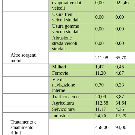
evaporative dai
0,00
922,46
veicoli
Usura freni
0,00
0,00
veicoli stradali
Usura gomme
0,00
0,00
veicoli stradali
Abrasione
strada veicoli
0,00
0,00
stradali
Altre sorgenti
211,98
65,70
mobili
Militari
1,47
0,45
Ferrovie
11,20
4,87
Vie di
navigazione
0,70
0,23
interne
Traffico aereo
20,09
3,87
Agricoltura
112,58
34,64
Selvicoltura
11,17
4,36
Industria
54,76
17,29
Trattamento e
smaltimento
458,06
93,06
rifiuti