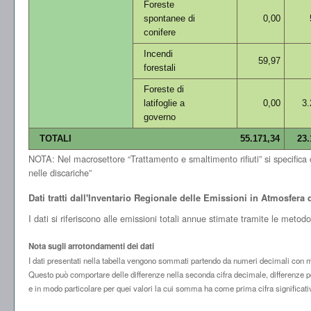
Foreste
spontanee di
0,00
conifere
Incendi
59,97
forestali
Foreste di
latifoglie a
0,00
3.
governo
TOTALI
55.171,34
23.
NOTA: Nel macrosettore “Trattamento e smaltimento rifiuti” si specifica che
nelle discariche”
Dati tratti dall'Inventario Regionale delle Emissioni in Atmosfer
I dati si riferiscono alle emissioni totali annue stimate tramite le meto
Nota sugli arrotondamenti dei dati
I dati presentati nella tabella vengono sommati partendo da numeri decimali con mol
Questo può comportare delle differenze nella seconda cifra decimale, differenze po
e in modo particolare per quei valori la cui somma ha come prima cifra significati