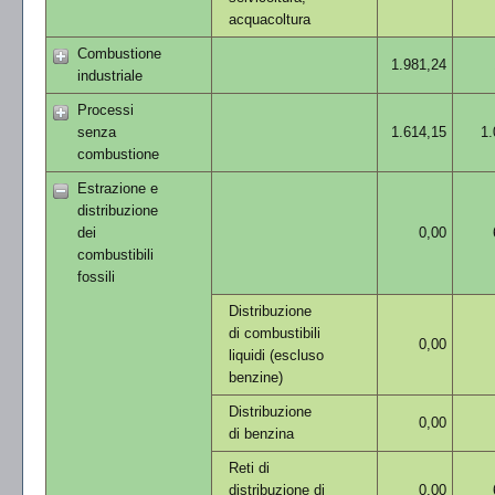
acquacoltura
Combustione
1.981,24
industriale
Processi
senza
1.614,15
1.
combustione
Estrazione e
distribuzione
dei
0,00
combustibili
fossili
Distribuzione
di combustibili
0,00
liquidi (escluso
benzine)
Distribuzione
0,00
di benzina
Reti di
distribuzione di
0,00