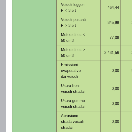
Veicoli leggeri
464,44
P < 3.5 t
Veicoli pesanti
845,99
P > 3.5 t
Motocicli cc <
77,08
50 cm3
Motocicli cc >
3.431,56
50 cm3
Emissioni
evaporative
0,00
dai veicoli
Usura freni
0,00
veicoli stradali
Usura gomme
0,00
veicoli stradali
Abrasione
strada veicoli
0,00
stradali