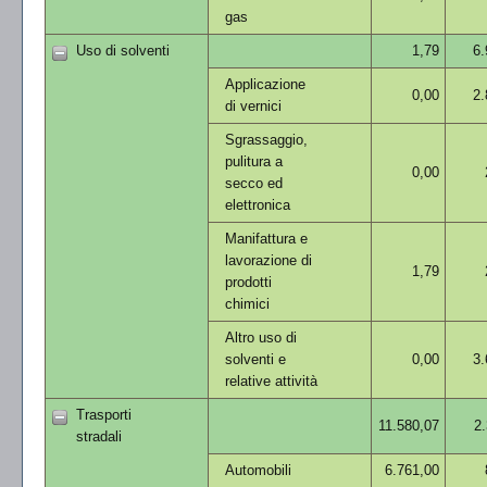
gas
Uso di solventi
1,79
6.
Applicazione
0,00
2.
di vernici
Sgrassaggio,
pulitura a
0,00
secco ed
elettronica
Manifattura e
lavorazione di
1,79
prodotti
chimici
Altro uso di
solventi e
0,00
3.
relative attività
Trasporti
11.580,07
2.
stradali
Automobili
6.761,00