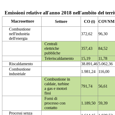
Emissioni relative all'anno 2018 nell'ambito del terri
Macrosettore
Settore
CO (t)
COVNM (
Combustione
nell'industria
372,62
96,30
dell'energia
Centrali
elettriche
357,43
84,52
pubbliche
Teleriscaldamento
15,19
11,78
Riscaldamento
38.891,46
5.062,36
Combustione
1.981,24
116,00
industriale
Combustione in
caldaie, turbine
791,74
56,61
a gas e motori
fissi
Forni di
processo con
1.189,50
59,39
contatto
Processi senza