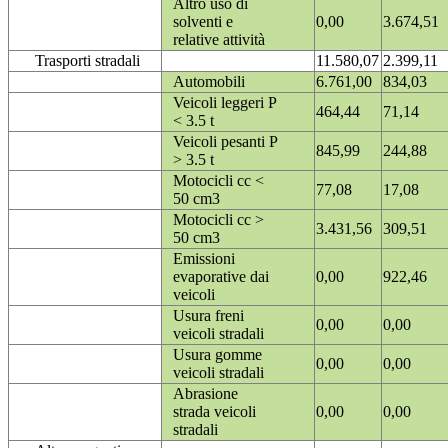
Altro uso di
solventi e
0,00
3.674,51
relative attività
Trasporti stradali
11.580,07
2.399,11
Automobili
6.761,00
834,03
Veicoli leggeri P
464,44
71,14
< 3.5 t
Veicoli pesanti P
845,99
244,88
> 3.5 t
Motocicli cc <
77,08
17,08
50 cm3
Motocicli cc >
3.431,56
309,51
50 cm3
Emissioni
evaporative dai
0,00
922,46
veicoli
Usura freni
0,00
0,00
veicoli stradali
Usura gomme
0,00
0,00
veicoli stradali
Abrasione
strada veicoli
0,00
0,00
stradali