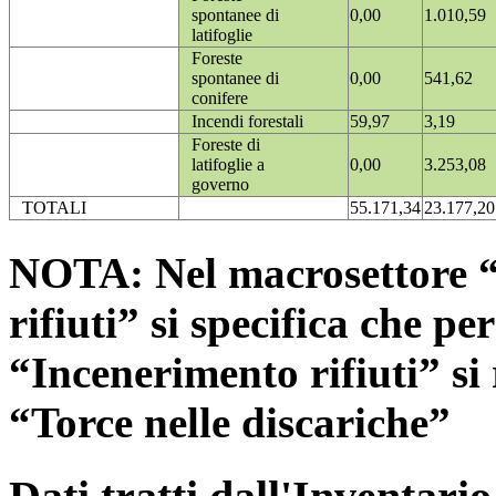
spontanee di
0,00
1.010,59
latifoglie
Foreste
spontanee di
0,00
541,62
conifere
Incendi forestali
59,97
3,19
Foreste di
latifoglie a
0,00
3.253,08
governo
TOTALI
55.171,34
23.177,20
NOTA: Nel macrosettore “
rifiuti” si specifica che pe
“Incenerimento rifiuti” si r
“Torce nelle discariche”