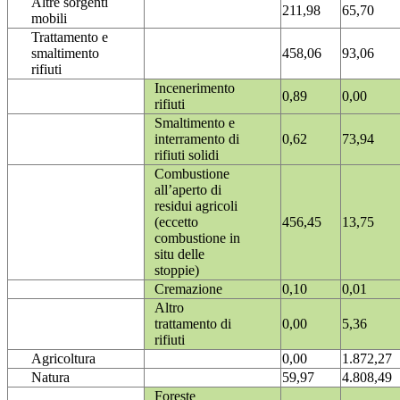
Altre sorgenti
211,98
65,70
mobili
Trattamento e
smaltimento
458,06
93,06
rifiuti
Incenerimento
0,89
0,00
rifiuti
Smaltimento e
interramento di
0,62
73,94
rifiuti solidi
Combustione
all’aperto di
residui agricoli
(eccetto
456,45
13,75
combustione in
situ delle
stoppie)
Cremazione
0,10
0,01
Altro
trattamento di
0,00
5,36
rifiuti
Agricoltura
0,00
1.872,27
Natura
59,97
4.808,49
Foreste