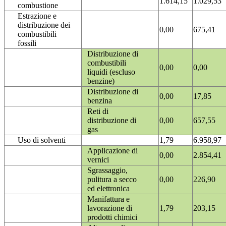
1.614,15
1.029,53
combustione
Estrazione e
distribuzione dei
0,00
675,41
combustibili
fossili
Distribuzione di
combustibili
0,00
0,00
liquidi (escluso
benzine)
Distribuzione di
0,00
17,85
benzina
Reti di
distribuzione di
0,00
657,55
gas
Uso di solventi
1,79
6.958,97
Applicazione di
0,00
2.854,41
vernici
Sgrassaggio,
pulitura a secco
0,00
226,90
ed elettronica
Manifattura e
lavorazione di
1,79
203,15
prodotti chimici