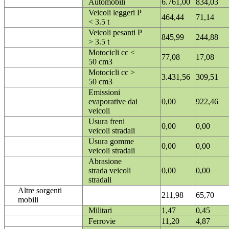
Automobili
6.761,00
834,03
Veicoli leggeri P
464,44
71,14
< 3.5 t
Veicoli pesanti P
845,99
244,88
> 3.5 t
Motocicli cc <
77,08
17,08
50 cm3
Motocicli cc >
3.431,56
309,51
50 cm3
Emissioni
evaporative dai
0,00
922,46
veicoli
Usura freni
0,00
0,00
veicoli stradali
Usura gomme
0,00
0,00
veicoli stradali
Abrasione
strada veicoli
0,00
0,00
stradali
Altre sorgenti
211,98
65,70
mobili
Militari
1,47
0,45
Ferrovie
11,20
4,87