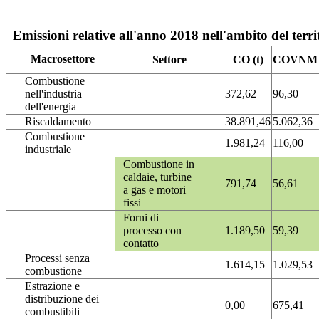
Emissioni relative all'anno 2018 nell'ambito del terri
Macrosettore
Settore
CO (t)
COVNM (
Combustione
nell'industria
372,62
96,30
dell'energia
Riscaldamento
38.891,46
5.062,36
Combustione
1.981,24
116,00
industriale
Combustione in
caldaie, turbine
791,74
56,61
a gas e motori
fissi
Forni di
processo con
1.189,50
59,39
contatto
Processi senza
1.614,15
1.029,53
combustione
Estrazione e
distribuzione dei
0,00
675,41
combustibili