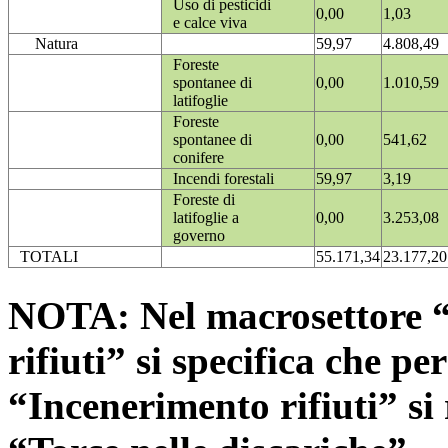
Uso di pesticidi
0,00
1,03
e calce viva
Natura
59,97
4.808,49
Foreste
spontanee di
0,00
1.010,59
latifoglie
Foreste
spontanee di
0,00
541,62
conifere
Incendi forestali
59,97
3,19
Foreste di
latifoglie a
0,00
3.253,08
governo
TOTALI
55.171,34
23.177,20
NOTA: Nel macrosettore “
rifiuti” si specifica che pe
“Incenerimento rifiuti” si r