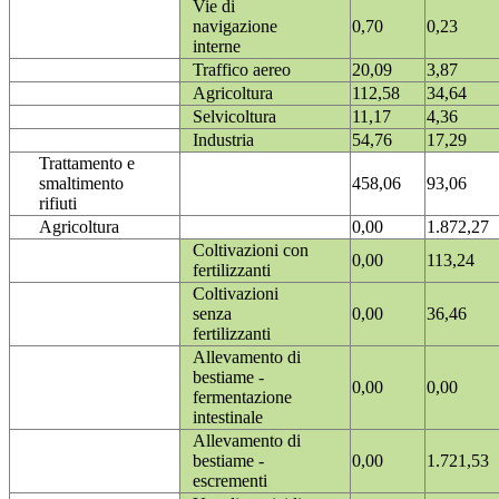
Vie di
navigazione
0,70
0,23
interne
Traffico aereo
20,09
3,87
Agricoltura
112,58
34,64
Selvicoltura
11,17
4,36
Industria
54,76
17,29
Trattamento e
smaltimento
458,06
93,06
rifiuti
Agricoltura
0,00
1.872,27
Coltivazioni con
0,00
113,24
fertilizzanti
Coltivazioni
senza
0,00
36,46
fertilizzanti
Allevamento di
bestiame -
0,00
0,00
fermentazione
intestinale
Allevamento di
bestiame -
0,00
1.721,53
escrementi