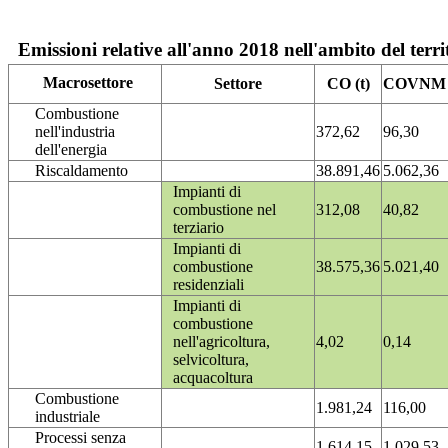
Emissioni relative all'anno 2018 nell'ambito del terri
Macrosettore
Settore
CO (t)
COVNM (
Combustione
nell'industria
372,62
96,30
dell'energia
Riscaldamento
38.891,46
5.062,36
Impianti di
combustione nel
312,08
40,82
terziario
Impianti di
combustione
38.575,36
5.021,40
residenziali
Impianti di
combustione
nell'agricoltura,
4,02
0,14
selvicoltura,
acquacoltura
Combustione
1.981,24
116,00
industriale
Processi senza
1.614,15
1.029,53