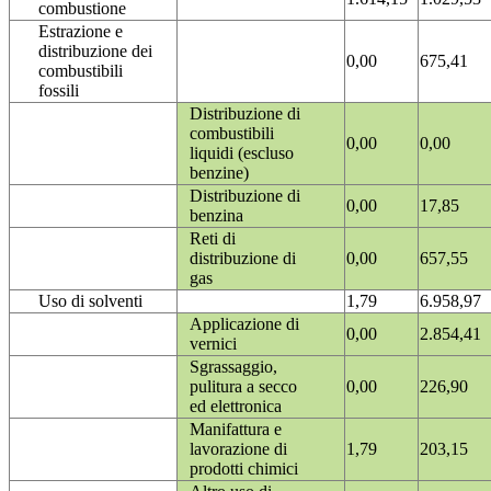
combustione
Estrazione e
distribuzione dei
0,00
675,41
combustibili
fossili
Distribuzione di
combustibili
0,00
0,00
liquidi (escluso
benzine)
Distribuzione di
0,00
17,85
benzina
Reti di
distribuzione di
0,00
657,55
gas
Uso di solventi
1,79
6.958,97
Applicazione di
0,00
2.854,41
vernici
Sgrassaggio,
pulitura a secco
0,00
226,90
ed elettronica
Manifattura e
lavorazione di
1,79
203,15
prodotti chimici