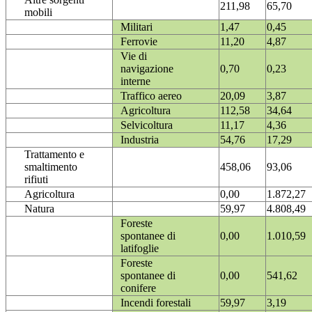
211,98
65,70
mobili
Militari
1,47
0,45
Ferrovie
11,20
4,87
Vie di
navigazione
0,70
0,23
interne
Traffico aereo
20,09
3,87
Agricoltura
112,58
34,64
Selvicoltura
11,17
4,36
Industria
54,76
17,29
Trattamento e
smaltimento
458,06
93,06
rifiuti
Agricoltura
0,00
1.872,27
Natura
59,97
4.808,49
Foreste
spontanee di
0,00
1.010,59
latifoglie
Foreste
spontanee di
0,00
541,62
conifere
Incendi forestali
59,97
3,19