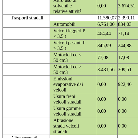
Altro uso di
solventi e
0,00
3.674,51
relative attività
Trasporti stradali
11.580,07
2.399,11
Automobili
6.761,00
834,03
Veicoli leggeri P
464,44
71,14
< 3.5 t
Veicoli pesanti P
845,99
244,88
> 3.5 t
Motocicli cc <
77,08
17,08
50 cm3
Motocicli cc >
3.431,56
309,51
50 cm3
Emissioni
evaporative dai
0,00
922,46
veicoli
Usura freni
0,00
0,00
veicoli stradali
Usura gomme
0,00
0,00
veicoli stradali
Abrasione
strada veicoli
0,00
0,00
stradali
Altre sorgenti