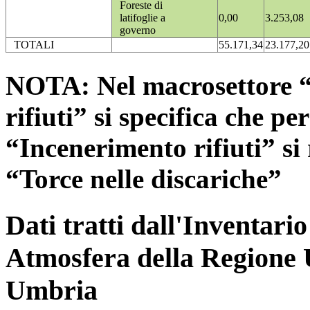
Foreste di
latifoglie a
0,00
3.253,08
governo
TOTALI
55.171,34
23.177,20
NOTA: Nel macrosettore “
rifiuti” si specifica che pe
“Incenerimento rifiuti” si r
“Torce nelle discariche”
Dati tratti dall'Inventari
Atmosfera della Regione 
Umbria