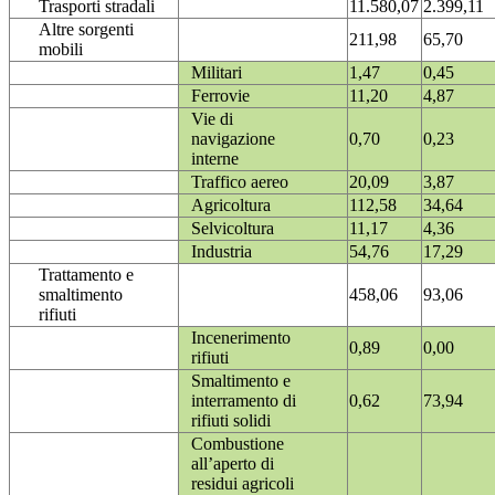
Trasporti stradali
11.580,07
2.399,11
Altre sorgenti
211,98
65,70
mobili
Militari
1,47
0,45
Ferrovie
11,20
4,87
Vie di
navigazione
0,70
0,23
interne
Traffico aereo
20,09
3,87
Agricoltura
112,58
34,64
Selvicoltura
11,17
4,36
Industria
54,76
17,29
Trattamento e
smaltimento
458,06
93,06
rifiuti
Incenerimento
0,89
0,00
rifiuti
Smaltimento e
interramento di
0,62
73,94
rifiuti solidi
Combustione
all’aperto di
residui agricoli