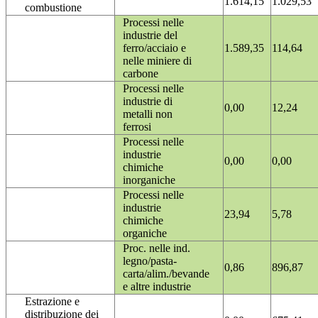
1.614,15
1.029,53
combustione
Processi nelle
industrie del
ferro/acciaio e
1.589,35
114,64
nelle miniere di
carbone
Processi nelle
industrie di
0,00
12,24
metalli non
ferrosi
Processi nelle
industrie
0,00
0,00
chimiche
inorganiche
Processi nelle
industrie
23,94
5,78
chimiche
organiche
Proc. nelle ind.
legno/pasta-
0,86
896,87
carta/alim./bevande
e altre industrie
Estrazione e
distribuzione dei