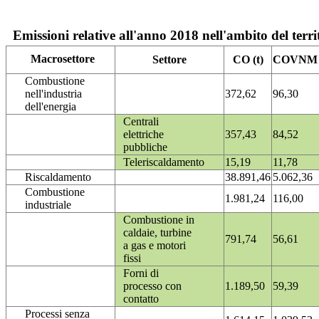
Emissioni relative all'anno 2018 nell'ambito del terri
Macrosettore
Settore
CO (t)
COVNM (
Combustione
nell'industria
372,62
96,30
dell'energia
Centrali
elettriche
357,43
84,52
pubbliche
Teleriscaldamento
15,19
11,78
Riscaldamento
38.891,46
5.062,36
Combustione
1.981,24
116,00
industriale
Combustione in
caldaie, turbine
791,74
56,61
a gas e motori
fissi
Forni di
processo con
1.189,50
59,39
contatto
Processi senza