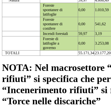
Natura
59,97
4.808,49
Foreste
spontanee di
0,00
1.010,59
latifoglie
Foreste
spontanee di
0,00
541,62
conifere
Incendi forestali
59,97
3,19
Foreste di
latifoglie a
0,00
3.253,08
governo
TOTALI
55.171,34
23.177,20
NOTA: Nel macrosettore “
rifiuti” si specifica che pe
“Incenerimento rifiuti” si r
“Torce nelle discariche”