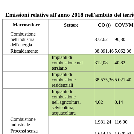
Emissioni relative all'anno 2018 nell'ambito del terri
Macrosettore
Settore
CO (t)
COVNM (
Combustione
nell'industria
372,62
96,30
dell'energia
Riscaldamento
38.891,46
5.062,36
Impianti di
combustione nel
312,08
40,82
terziario
Impianti di
combustione
38.575,36
5.021,40
residenziali
Impianti di
combustione
nell'agricoltura,
4,02
0,14
selvicoltura,
acquacoltura
Combustione
1.981,24
116,00
industriale
Processi senza
1.614,15
1.029,53