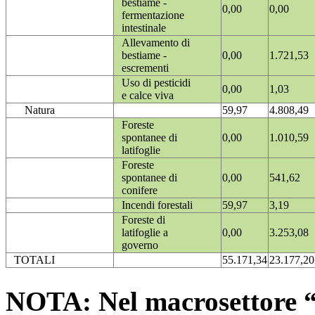
bestiame -
0,00
0,00
fermentazione
intestinale
Allevamento di
bestiame -
0,00
1.721,53
escrementi
Uso di pesticidi
0,00
1,03
e calce viva
Natura
59,97
4.808,49
Foreste
spontanee di
0,00
1.010,59
latifoglie
Foreste
spontanee di
0,00
541,62
conifere
Incendi forestali
59,97
3,19
Foreste di
latifoglie a
0,00
3.253,08
governo
TOTALI
55.171,34
23.177,20
NOTA: Nel macrosettore “