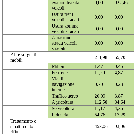
evaporative dai
0,00
922,46
veicoli
Usura freni
0,00
0,00
veicoli stradali
Usura gomme
0,00
0,00
veicoli stradali
Abrasione
strada veicoli
0,00
0,00
stradali
Altre sorgenti
211,98
65,70
mobili
Militari
1,47
0,45
Ferrovie
11,20
4,87
Vie di
navigazione
0,70
0,23
interne
Traffico aereo
20,09
3,87
Agricoltura
112,58
34,64
Selvicoltura
11,17
4,36
Industria
54,76
17,29
Trattamento e
smaltimento
458,06
93,06
rifiuti