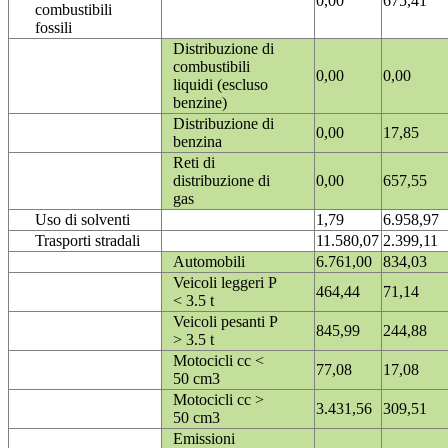
0,00
675,41
combustibili
fossili
Distribuzione di
combustibili
0,00
0,00
liquidi (escluso
benzine)
Distribuzione di
0,00
17,85
benzina
Reti di
distribuzione di
0,00
657,55
gas
Uso di solventi
1,79
6.958,97
Trasporti stradali
11.580,07
2.399,11
Automobili
6.761,00
834,03
Veicoli leggeri P
464,44
71,14
< 3.5 t
Veicoli pesanti P
845,99
244,88
> 3.5 t
Motocicli cc <
77,08
17,08
50 cm3
Motocicli cc >
3.431,56
309,51
50 cm3
Emissioni