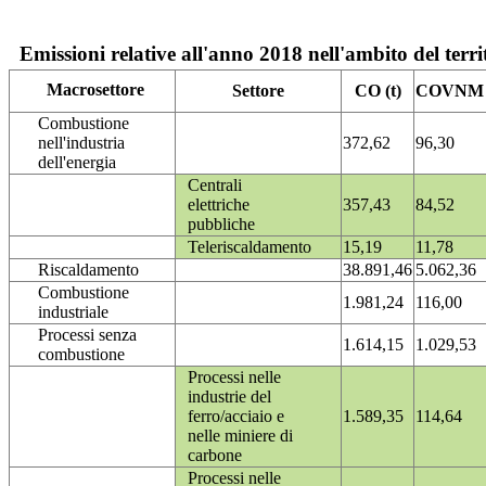
Emissioni relative all'anno 2018 nell'ambito del terri
Macrosettore
Settore
CO (t)
COVNM (
Combustione
nell'industria
372,62
96,30
dell'energia
Centrali
elettriche
357,43
84,52
pubbliche
Teleriscaldamento
15,19
11,78
Riscaldamento
38.891,46
5.062,36
Combustione
1.981,24
116,00
industriale
Processi senza
1.614,15
1.029,53
combustione
Processi nelle
industrie del
ferro/acciaio e
1.589,35
114,64
nelle miniere di
carbone
Processi nelle