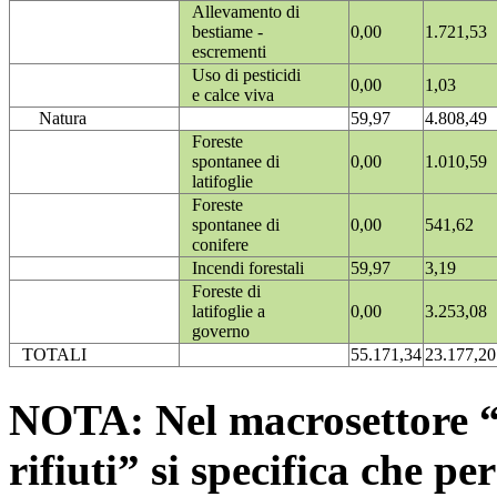
Allevamento di
bestiame -
0,00
1.721,53
escrementi
Uso di pesticidi
0,00
1,03
e calce viva
Natura
59,97
4.808,49
Foreste
spontanee di
0,00
1.010,59
latifoglie
Foreste
spontanee di
0,00
541,62
conifere
Incendi forestali
59,97
3,19
Foreste di
latifoglie a
0,00
3.253,08
governo
TOTALI
55.171,34
23.177,20
NOTA: Nel macrosettore “
rifiuti” si specifica che pe