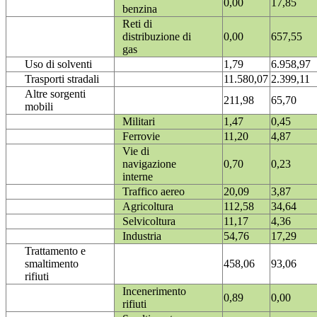
0,00
17,85
benzina
Reti di
distribuzione di
0,00
657,55
gas
Uso di solventi
1,79
6.958,97
Trasporti stradali
11.580,07
2.399,11
Altre sorgenti
211,98
65,70
mobili
Militari
1,47
0,45
Ferrovie
11,20
4,87
Vie di
navigazione
0,70
0,23
interne
Traffico aereo
20,09
3,87
Agricoltura
112,58
34,64
Selvicoltura
11,17
4,36
Industria
54,76
17,29
Trattamento e
smaltimento
458,06
93,06
rifiuti
Incenerimento
0,89
0,00
rifiuti