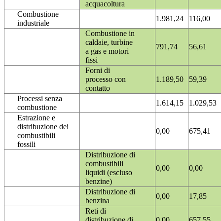
acquacoltura
Combustione
1.981,24
116,00
industriale
Combustione in
caldaie, turbine
791,74
56,61
a gas e motori
fissi
Forni di
processo con
1.189,50
59,39
contatto
Processi senza
1.614,15
1.029,53
combustione
Estrazione e
distribuzione dei
0,00
675,41
combustibili
fossili
Distribuzione di
combustibili
0,00
0,00
liquidi (escluso
benzine)
Distribuzione di
0,00
17,85
benzina
Reti di
distribuzione di
0,00
657,55