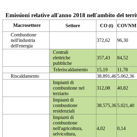
Emissioni relative all'anno 2018 nell'ambito del terri
Macrosettore
Settore
CO (t)
COVNM (
Combustione
nell'industria
372,62
96,30
dell'energia
Centrali
elettriche
357,43
84,52
pubbliche
Teleriscaldamento
15,19
11,78
Riscaldamento
38.891,46
5.062,36
Impianti di
combustione nel
312,08
40,82
terziario
Impianti di
combustione
38.575,36
5.021,40
residenziali
Impianti di
combustione
nell'agricoltura,
4,02
0,14
selvicoltura,