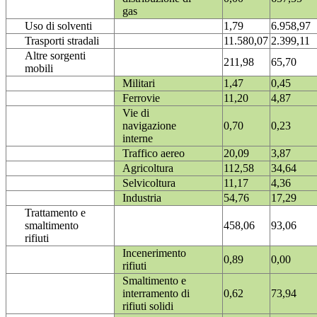
gas
Uso di solventi
1,79
6.958,97
Trasporti stradali
11.580,07
2.399,11
Altre sorgenti
211,98
65,70
mobili
Militari
1,47
0,45
Ferrovie
11,20
4,87
Vie di
navigazione
0,70
0,23
interne
Traffico aereo
20,09
3,87
Agricoltura
112,58
34,64
Selvicoltura
11,17
4,36
Industria
54,76
17,29
Trattamento e
smaltimento
458,06
93,06
rifiuti
Incenerimento
0,89
0,00
rifiuti
Smaltimento e
interramento di
0,62
73,94
rifiuti solidi