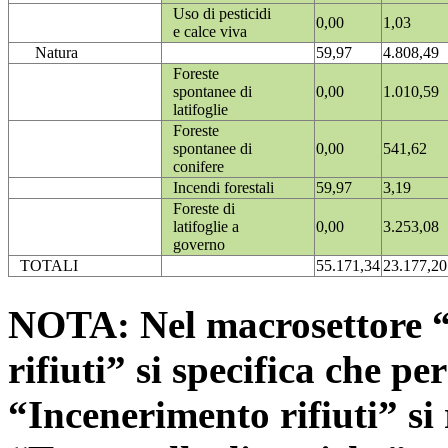
Uso di pesticidi
0,00
1,03
e calce viva
Natura
59,97
4.808,49
Foreste
spontanee di
0,00
1.010,59
latifoglie
Foreste
spontanee di
0,00
541,62
conifere
Incendi forestali
59,97
3,19
Foreste di
latifoglie a
0,00
3.253,08
governo
TOTALI
55.171,34
23.177,20
NOTA: Nel macrosettore “
rifiuti” si specifica che pe
“Incenerimento rifiuti” si r