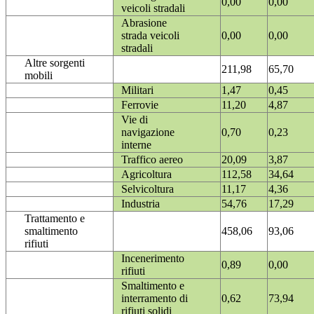
0,00
0,00
veicoli stradali
Abrasione
strada veicoli
0,00
0,00
stradali
Altre sorgenti
211,98
65,70
mobili
Militari
1,47
0,45
Ferrovie
11,20
4,87
Vie di
navigazione
0,70
0,23
interne
Traffico aereo
20,09
3,87
Agricoltura
112,58
34,64
Selvicoltura
11,17
4,36
Industria
54,76
17,29
Trattamento e
smaltimento
458,06
93,06
rifiuti
Incenerimento
0,89
0,00
rifiuti
Smaltimento e
interramento di
0,62
73,94
rifiuti solidi