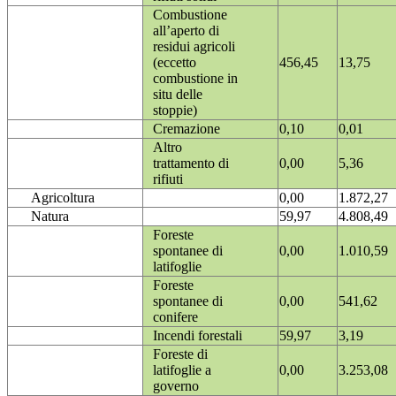
Combustione
all’aperto di
residui agricoli
(eccetto
456,45
13,75
combustione in
situ delle
stoppie)
Cremazione
0,10
0,01
Altro
trattamento di
0,00
5,36
rifiuti
Agricoltura
0,00
1.872,27
Natura
59,97
4.808,49
Foreste
spontanee di
0,00
1.010,59
latifoglie
Foreste
spontanee di
0,00
541,62
conifere
Incendi forestali
59,97
3,19
Foreste di
latifoglie a
0,00
3.253,08
governo