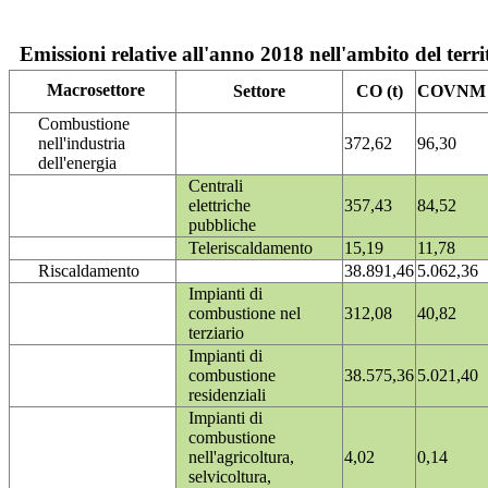
Emissioni relative all'anno 2018 nell'ambito del terri
Macrosettore
Settore
CO (t)
COVNM (
Combustione
nell'industria
372,62
96,30
dell'energia
Centrali
elettriche
357,43
84,52
pubbliche
Teleriscaldamento
15,19
11,78
Riscaldamento
38.891,46
5.062,36
Impianti di
combustione nel
312,08
40,82
terziario
Impianti di
combustione
38.575,36
5.021,40
residenziali
Impianti di
combustione
nell'agricoltura,
4,02
0,14
selvicoltura,