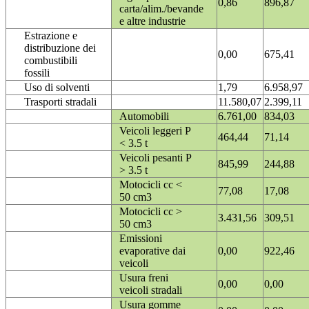
0,86
896,87
carta/alim./bevande
e altre industrie
Estrazione e
distribuzione dei
0,00
675,41
combustibili
fossili
Uso di solventi
1,79
6.958,97
Trasporti stradali
11.580,07
2.399,11
Automobili
6.761,00
834,03
Veicoli leggeri P
464,44
71,14
< 3.5 t
Veicoli pesanti P
845,99
244,88
> 3.5 t
Motocicli cc <
77,08
17,08
50 cm3
Motocicli cc >
3.431,56
309,51
50 cm3
Emissioni
evaporative dai
0,00
922,46
veicoli
Usura freni
0,00
0,00
veicoli stradali
Usura gomme