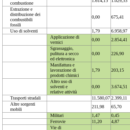
1.614,15
1.029,53
combustione
Estrazione e
distribuzione dei
0,00
675,41
combustibili
fossili
Uso di solventi
1,79
6.958,97
Applicazione di
0,00
2.854,41
vernici
Sgrassaggio,
pulitura a secco
0,00
226,90
ed elettronica
Manifattura e
lavorazione di
1,79
203,15
prodotti chimici
Altro uso di
solventi e
0,00
3.674,51
relative attività
Trasporti stradali
11.580,07
2.399,11
Altre sorgenti
211,98
65,70
mobili
Militari
1,47
0,45
Ferrovie
11,20
4,87
Vie di