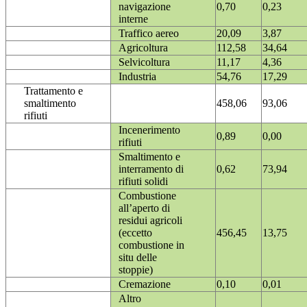
navigazione
0,70
0,23
interne
Traffico aereo
20,09
3,87
Agricoltura
112,58
34,64
Selvicoltura
11,17
4,36
Industria
54,76
17,29
Trattamento e
smaltimento
458,06
93,06
rifiuti
Incenerimento
0,89
0,00
rifiuti
Smaltimento e
interramento di
0,62
73,94
rifiuti solidi
Combustione
all’aperto di
residui agricoli
(eccetto
456,45
13,75
combustione in
situ delle
stoppie)
Cremazione
0,10
0,01
Altro