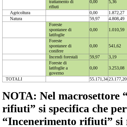
trattamento di
0,00
5,36
rifiuti
Agricoltura
0,00
1.872,27
Natura
59,97
4.808,49
Foreste
spontanee di
0,00
1.010,59
latifoglie
Foreste
spontanee di
0,00
541,62
conifere
Incendi forestali
59,97
3,19
Foreste di
latifoglie a
0,00
3.253,08
governo
TOTALI
55.171,34
23.177,20
NOTA: Nel macrosettore “
rifiuti” si specifica che pe
“Incenerimento rifiuti” si r