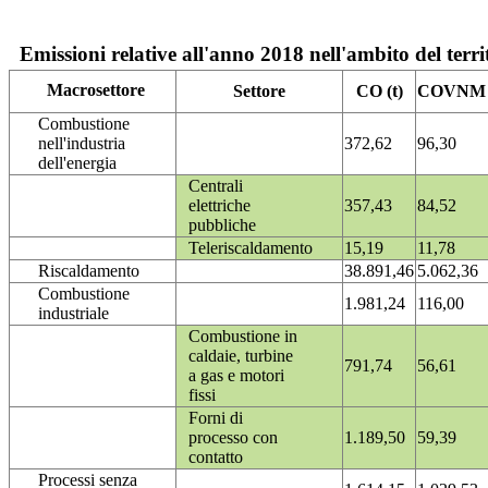
Emissioni relative all'anno 2018 nell'ambito del terri
Macrosettore
Settore
CO (t)
COVNM (
Combustione
nell'industria
372,62
96,30
dell'energia
Centrali
elettriche
357,43
84,52
pubbliche
Teleriscaldamento
15,19
11,78
Riscaldamento
38.891,46
5.062,36
Combustione
1.981,24
116,00
industriale
Combustione in
caldaie, turbine
791,74
56,61
a gas e motori
fissi
Forni di
processo con
1.189,50
59,39
contatto
Processi senza