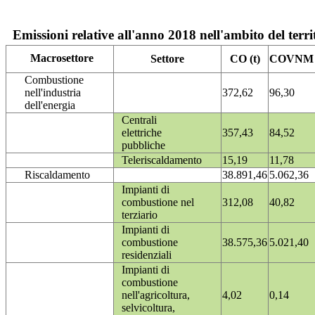
Emissioni relative all'anno 2018 nell'ambito del terri
Macrosettore
Settore
CO (t)
COVNM (
Combustione
nell'industria
372,62
96,30
dell'energia
Centrali
elettriche
357,43
84,52
pubbliche
Teleriscaldamento
15,19
11,78
Riscaldamento
38.891,46
5.062,36
Impianti di
combustione nel
312,08
40,82
terziario
Impianti di
combustione
38.575,36
5.021,40
residenziali
Impianti di
combustione
nell'agricoltura,
4,02
0,14
selvicoltura,