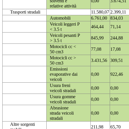
solventi e
0,00
3.674,51
relative attività
Trasporti stradali
11.580,07
2.399,11
Automobili
6.761,00
834,03
Veicoli leggeri P
464,44
71,14
< 3.5 t
Veicoli pesanti P
845,99
244,88
> 3.5 t
Motocicli cc <
77,08
17,08
50 cm3
Motocicli cc >
3.431,56
309,51
50 cm3
Emissioni
evaporative dai
0,00
922,46
veicoli
Usura freni
0,00
0,00
veicoli stradali
Usura gomme
0,00
0,00
veicoli stradali
Abrasione
strada veicoli
0,00
0,00
stradali
Altre sorgenti
211,98
65,70