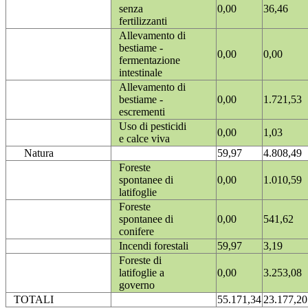
senza
0,00
36,46
fertilizzanti
Allevamento di
bestiame -
0,00
0,00
fermentazione
intestinale
Allevamento di
bestiame -
0,00
1.721,53
escrementi
Uso di pesticidi
0,00
1,03
e calce viva
Natura
59,97
4.808,49
Foreste
spontanee di
0,00
1.010,59
latifoglie
Foreste
spontanee di
0,00
541,62
conifere
Incendi forestali
59,97
3,19
Foreste di
latifoglie a
0,00
3.253,08
governo
TOTALI
55.171,34
23.177,20